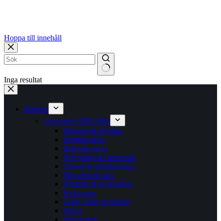
Hoppa till innehåll
Inga resultat
Bildelar
Chevrolet 1958-1964
Bakaxel & drivlina
Bromssystem
Bränslesystem
Belysning & elektronik
Chassi & upphängning
Elsystem & start
Hjulbult & hjulmuttrar
Kylsystem
Lager, leder & knutar
Motor
Styrsystem