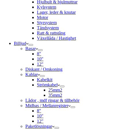
Hjulbult & hjulmuttrar
Kylsystem
Lager, leder & knutar
Motor
Styrsystem
Tändsystem
Ratt & rattstång
Växellåda / Hastighet
Billjud
Basar
8″
10″
12″
Diskant / Omkoning​
Kablar
Kabelkit
Strömkabel
25mm2
35mm2
Lådor , mdf ringar & tillbehör
Midbas / Mellanregister
8″
10″
12″
Paketlösningar