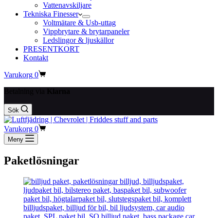
Vattenavskiljare
Tekniska Finesser
Voltmätare & Usb-uttag
Vippbrytare & brytarpaneler
Ledslingor & ljuskällor
PRESENTKORT
Kontakt
Varukorg
0
Betalning via
Klarna
Sök
Varukorg
0
Meny
Paketlösningar