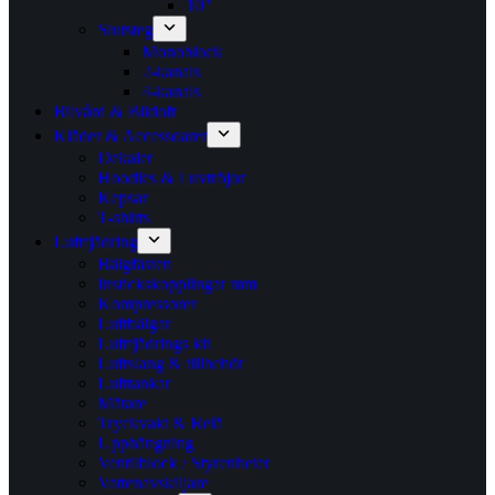
10″
Slutsteg
Monoblock
2-kanals
4-kanals
Bilvård & Bildoft
Kläder & Accessoarer
Dekaler
Hoodies & Luvtröjor
Kepsar
T-shirts
Luftfjädring
Bälgfästen
Instickskopplingar mm
Kompressorer
Luftbälgar
Luftfjädrings kit
Luftslang & tillbehör
Lufttankar
Mätare
Tryckvakt & Relä
Upphängning
Ventilblock / Styrenheter
Vattenavskiljare