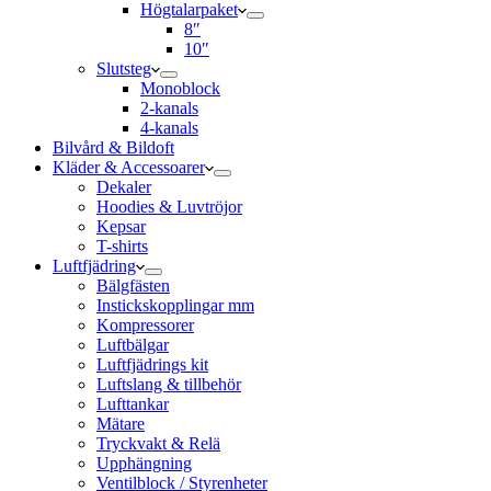
Högtalarpaket
8″
10″
Slutsteg
Monoblock
2-kanals
4-kanals
Bilvård & Bildoft
Kläder & Accessoarer
Dekaler
Hoodies & Luvtröjor
Kepsar
T-shirts
Luftfjädring
Bälgfästen
Instickskopplingar mm
Kompressorer
Luftbälgar
Luftfjädrings kit
Luftslang & tillbehör
Lufttankar
Mätare
Tryckvakt & Relä
Upphängning
Ventilblock / Styrenheter