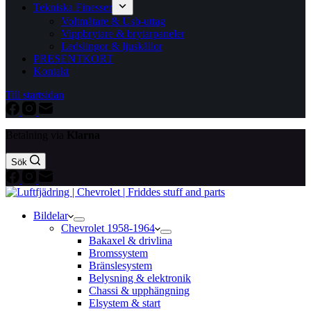
Tekniska Finesser
Voltmätare & Usb-uttag
Vippbrytare & brytarpaneler
Ledslingor & ljuskällor
PRESENTKORT
Kontakt
Till startsidan
Betalning via
Klarna
Sök
Bildelar
Chevrolet 1958-1964
Bakaxel & drivlina
Bromssystem
Bränslesystem
Belysning & elektronik
Chassi & upphängning
Elsystem & start