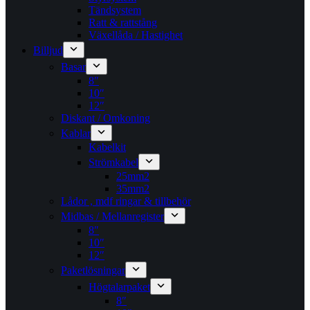
Tändsystem
Ratt & rattstång
Växellåda / Hastighet
Billjud
Basar
8″
10″
12″
Diskant / Omkoning​
Kablar
Kabelkit
Strömkabel
25mm2
35mm2
Lådor , mdf ringar & tillbehör
Midbas / Mellanregister
8″
10″
12″
Paketlösningar
Högtalarpaket
8″