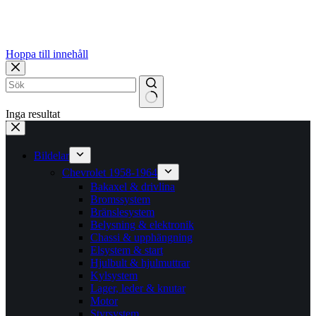
Hoppa till innehåll
Inga resultat
Bildelar
Chevrolet 1958-1964
Bakaxel & drivlina
Bromssystem
Bränslesystem
Belysning & elektronik
Chassi & upphängning
Elsystem & start
Hjulbult & hjulmuttrar
Kylsystem
Lager, leder & knutar
Motor
Styrsystem