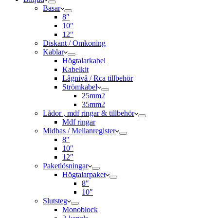
Basar
8″
10″
12″
Diskant / Omkoning​
Kablar
Högtalarkabel
Kabelkit
Lågnivå / Rca tillbehör
Strömkabel
25mm2
35mm2
Lådor , mdf ringar & tillbehör
Mdf ringar
Midbas / Mellanregister
8″
10″
12″
Paketlösningar
Högtalarpaket
8″
10″
Slutsteg
Monoblock