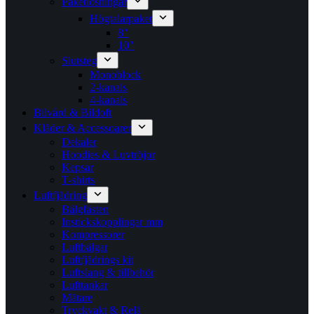
Paketlösningar
Högtalarpaket
8″
10″
Slutsteg
Monoblock
2-kanals
4-kanals
Bilvård & Bildoft
Kläder & Accessoarer
Dekaler
Hoodies & Luvtröjor
Kepsar
T-shirts
Luftfjädring
Bälgfästen
Instickskopplingar mm
Kompressorer
Luftbälgar
Luftfjädrings kit
Luftslang & tillbehör
Lufttankar
Mätare
Tryckvakt & Relä