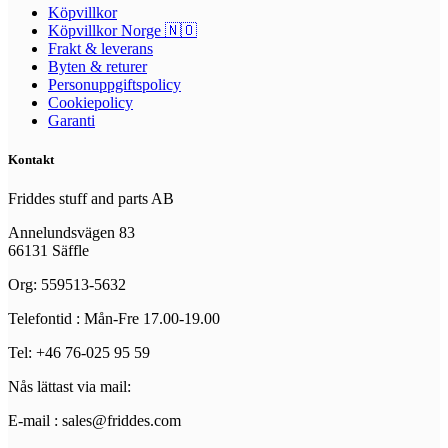
Köpvillkor
Köpvillkor Norge 🇳🇴
Frakt & leverans
Byten & returer
Personuppgiftspolicy
Cookiepolicy
Garanti
Kontakt
Friddes stuff and parts AB
Annelundsvägen 83
66131 Säffle
Org: 559513-5632
Telefontid : Mån-Fre 17.00-19.00
Tel: +46 76-025 95 59
Nås lättast via mail:
E-mail : sales@friddes.com