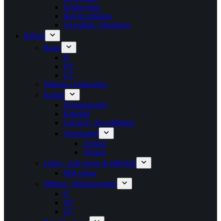
Tändsystem
Ratt & rattstång
Växellåda / Hastighet
Billjud
Basar
8″
10″
12″
Diskant / Omkoning​
Kablar
Högtalarkabel
Kabelkit
Lågnivå / Rca tillbehör
Strömkabel
25mm2
35mm2
Lådor , mdf ringar & tillbehör
Mdf ringar
Midbas / Mellanregister
8″
10″
12″