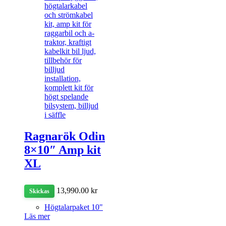
Ragnarök Odin
8×10″ Amp kit
XL
13,990.00
kr
Skickas
Högtalarpaket 10"
Läs mer