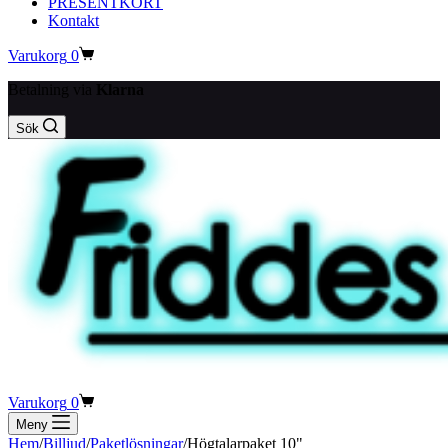
PRESENTKORT
Kontakt
Varukorg
0
Betalning via
Klarna
Sök
Varukorg
0
Meny
Hem
/
Billjud
/
Paketlösningar
/
Högtalarpaket 10"