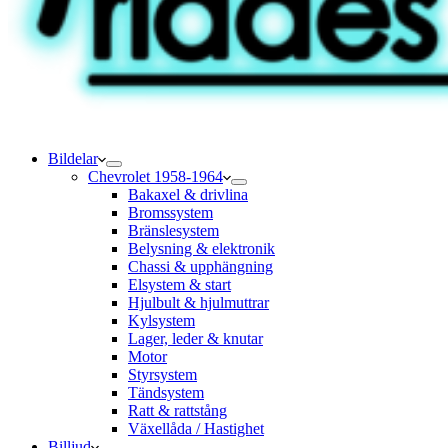
Bildelar
Chevrolet 1958-1964
Bakaxel & drivlina
Bromssystem
Bränslesystem
Belysning & elektronik
Chassi & upphängning
Elsystem & start
Hjulbult & hjulmuttrar
Kylsystem
Lager, leder & knutar
Motor
Styrsystem
Tändsystem
Ratt & rattstång
Växellåda / Hastighet
Billjud