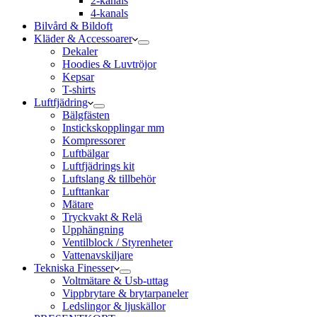
2-kanals
4-kanals
Bilvård & Bildoft
Kläder & Accessoarer
Dekaler
Hoodies & Luvtröjor
Kepsar
T-shirts
Luftfjädring
Bälgfästen
Instickskopplingar mm
Kompressorer
Luftbälgar
Luftfjädrings kit
Luftslang & tillbehör
Lufttankar
Mätare
Tryckvakt & Relä
Upphängning
Ventilblock / Styrenheter
Vattenavskiljare
Tekniska Finesser
Voltmätare & Usb-uttag
Vippbrytare & brytarpaneler
Ledslingor & ljuskällor