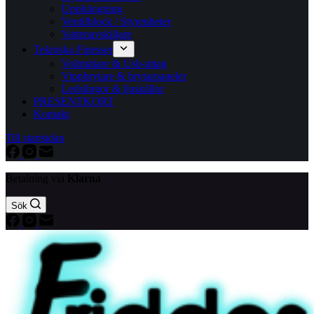
Upphängning
Ventilblock / Styrenheter
Vattenavskiljare
Tekniska Finesser
Voltmätare & Usb-uttag
Vippbrytare & brytarpaneler
Ledslingor & ljuskällor
PRESENTKORT
Kontakt
Till startsidan
Betalning via
Klarna
Sök