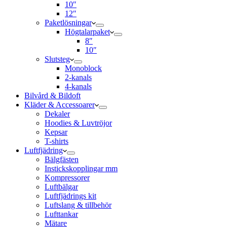
10″
12″
Paketlösningar
Högtalarpaket
8″
10″
Slutsteg
Monoblock
2-kanals
4-kanals
Bilvård & Bildoft
Kläder & Accessoarer
Dekaler
Hoodies & Luvtröjor
Kepsar
T-shirts
Luftfjädring
Bälgfästen
Instickskopplingar mm
Kompressorer
Luftbälgar
Luftfjädrings kit
Luftslang & tillbehör
Lufttankar
Mätare