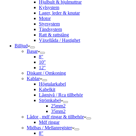
Hjulbult & hjulmuttrar
Kylsystem
Lager, leder & knutar
Motor
Styrsystem
Tändsystem
Ratt & rattstång
Växellåda / Hastighet
Billjud
Basar
8″
10″
12″
Diskant / Omkoning​
Kablar
Högtalarkabel
Kabelkit
Lågnivå / Rca tillbehör
Strömkabel
25mm2
35mm2
Lådor , mdf ringar & tillbehör
Mdf ringar
Midbas / Mellanregister
8″