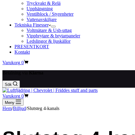
Tryckvakt & Relä
Upphängning
Ventilblock / Styrenheter
Vattenavskiljare
Tekniska Finesser
Voltmätare & Usb-uttag
Vippbrytare & brytarpaneler
Ledslingor & ljuskällor
PRESENTKORT
Kontakt
Varukorg
0
Betalning via
Klarna
Sök
Varukorg
0
Meny
Hem
/
Billjud
/
Slutsteg 4-kanals