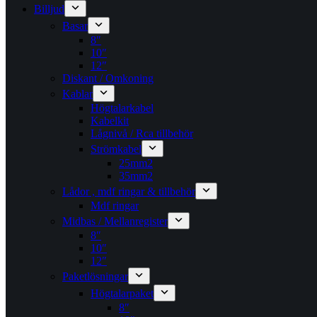
Billjud
Basar
8″
10″
12″
Diskant / Omkoning​
Kablar
Högtalarkabel
Kabelkit
Lågnivå / Rca tillbehör
Strömkabel
25mm2
35mm2
Lådor , mdf ringar & tillbehör
Mdf ringar
Midbas / Mellanregister
8″
10″
12″
Paketlösningar
Högtalarpaket
8″