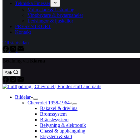
Tekniska Finesser
Voltmätare & Usb-uttag
Vippbrytare & brytarpaneler
Ledslingor & ljuskällor
PRESENTKORT
Kontakt
Till startsidan
Betalning via
Klarna
Sök
Bildelar
Chevrolet 1958-1964
Bakaxel & drivlina
Bromssystem
Bränslesystem
Belysning & elektronik
Chassi & upphängning
Elsystem & start