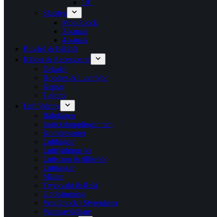
10″
Slutsteg
Monoblock
2-kanals
4-kanals
Bilvård & Bildoft
Kläder & Accessoarer
Dekaler
Hoodies & Luvtröjor
Kepsar
T-shirts
Luftfjädring
Bälgfästen
Instickskopplingar mm
Kompressorer
Luftbälgar
Luftfjädrings kit
Luftslang & tillbehör
Lufttankar
Mätare
Tryckvakt & Relä
Upphängning
Ventilblock / Styrenheter
Vattenavskiljare