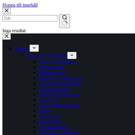
Hoppa till innehåll
Inga resultat
Bildelar
Chevrolet 1958-1964
Bakaxel & drivlina
Bromssystem
Bränslesystem
Belysning & elektronik
Chassi & upphängning
Elsystem & start
Hjulbult & hjulmuttrar
Kylsystem
Lager, leder & knutar
Motor
Styrsystem
Tändsystem
Ratt & rattstång
Växellåda / Hastighet