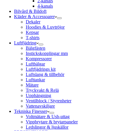
2-kanals
4-kanals
Bilvård & Bildoft
Kläder & Accessoarer
Dekaler
Hoodies & Luvtröjor
Kepsar
T-shirts
Luftfjädring
Bälgfästen
Instickskopplingar mm
Kompressorer
Luftbälgar
Luftfjädrings kit
Luftslang & tillbehör
Lufttankar
Mätare
Tryckvakt & Relä
Upphängning
Ventilblock / Styrenheter
Vattenavskiljare
Tekniska Finesser
Voltmätare & Usb-uttag
Vippbrytare & brytarpaneler
Ledslingor & ljuskällor