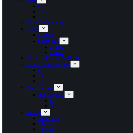
Basar
8″
10″
12″
Diskant / Omkoning​
Kablar
Kabelkit
Strömkabel
25mm2
35mm2
Lådor , mdf ringar & tillbehör
Midbas / Mellanregister
8″
10″
12″
Paketlösningar
Högtalarpaket
8″
10″
Slutsteg
Monoblock
2-kanals
4-kanals