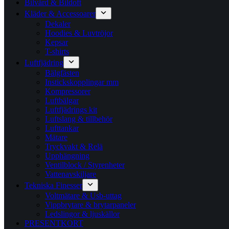
Bilvård & Bildoft
Kläder & Accessoarer
Dekaler
Hoodies & Luvtröjor
Kepsar
T-shirts
Luftfjädring
Bälgfästen
Instickskopplingar mm
Kompressorer
Luftbälgar
Luftfjädrings kit
Luftslang & tillbehör
Lufttankar
Mätare
Tryckvakt & Relä
Upphängning
Ventilblock / Styrenheter
Vattenavskiljare
Tekniska Finesser
Voltmätare & Usb-uttag
Vippbrytare & brytarpaneler
Ledslingor & ljuskällor
PRESENTKORT