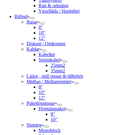
Tändsystem
Ratt & rattstång
Växellåda / Hastighet
Billjud
Basar
8″
10″
12″
Diskant / Omkoning​
Kablar
Kabelkit
Strömkabel
25mm2
35mm2
Lådor , mdf ringar & tillbehör
Midbas / Mellanregister
8″
10″
12″
Paketlösningar
Högtalarpaket
8″
10″
Slutsteg
Monoblock