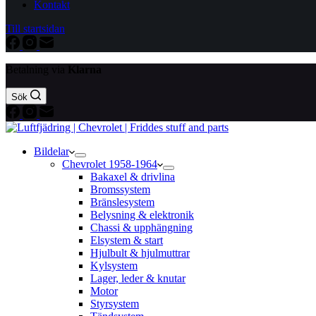
Kontakt
Till startsidan
Betalning via
Klarna
Sök
Bildelar
Chevrolet 1958-1964
Bakaxel & drivlina
Bromssystem
Bränslesystem
Belysning & elektronik
Chassi & upphängning
Elsystem & start
Hjulbult & hjulmuttrar
Kylsystem
Lager, leder & knutar
Motor
Styrsystem