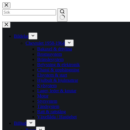
Hoppa
till
innehåll
Inga
resultat
Bildelar
Chevrolet 1958-1964
Bakaxel & drivlina
Bromssystem
Bränslesystem
Belysning & elektronik
Chassi & upphängning
Elsystem & start
Hjulbult & hjulmuttrar
Kylsystem
Lager, leder & knutar
Motor
Styrsystem
Tändsystem
Ratt & rattstång
Växellåda / Hastighet
Billjud