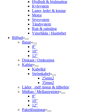
Hjulbult & hjulmuttrar
Kylsystem
Lager, leder & knutar
Motor
Styrsystem
Tändsystem
Ratt & rattstång
Växellåda / Hastighet
Billjud
Basar
8″
10″
12″
Diskant / Omkoning​
Kablar
Kabelkit
Strömkabel
25mm2
35mm2
Lådor , mdf ringar & tillbehör
Midbas / Mellanregister
8″
10″
12″
Paketlösningar