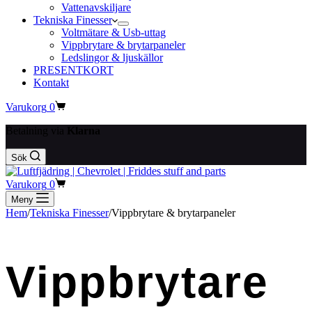
Vattenavskiljare
Tekniska Finesser
Voltmätare & Usb-uttag
Vippbrytare & brytarpaneler
Ledslingor & ljuskällor
PRESENTKORT
Kontakt
Varukorg
0
Betalning via
Klarna
Sök
Varukorg
0
Meny
Hem
/
Tekniska Finesser
/
Vippbrytare & brytarpaneler
Vippbrytare