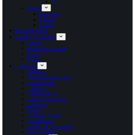
10″
Slutsteg
Monoblock
2-kanals
4-kanals
Bilvård & Bildoft
Kläder & Accessoarer
Dekaler
Hoodies & Luvtröjor
Kepsar
T-shirts
Luftfjädring
Bälgfästen
Instickskopplingar mm
Kompressorer
Luftbälgar
Luftfjädrings kit
Luftslang & tillbehör
Lufttankar
Mätare
Tryckvakt & Relä
Upphängning
Ventilblock / Styrenheter
Vattenavskiljare