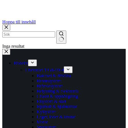
Hoppa till innehåll
Inga resultat
Bildelar
Chevrolet 1958-1964
Bakaxel & drivlina
Bromssystem
Bränslesystem
Belysning & elektronik
Chassi & upphängning
Elsystem & start
Hjulbult & hjulmuttrar
Kylsystem
Lager, leder & knutar
Motor
Styrsystem