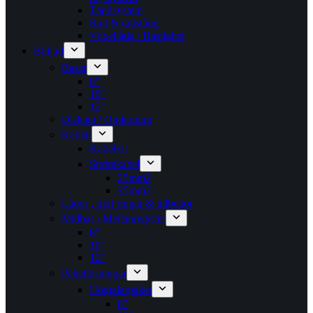
Tändsystem
Ratt & rattstång
Växellåda / Hastighet
Billjud
Basar
8″
10″
12″
Diskant / Omkoning​
Kablar
Kabelkit
Strömkabel
25mm2
35mm2
Lådor , mdf ringar & tillbehör
Midbas / Mellanregister
8″
10″
12″
Paketlösningar
Högtalarpaket
8″