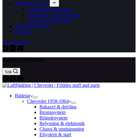
Tekniska Finesser
Voltmätare & Usb-uttag
Vippbrytare & brytarpaneler
Ledslingor & ljuskällor
PRESENTKORT
Kontakt
Till startsidan
Betalning via
Klarna
Sök
Bildelar
Chevrolet 1958-1964
Bakaxel & drivlina
Bromssystem
Bränslesystem
Belysning & elektronik
Chassi & upphängning
Elsystem & start