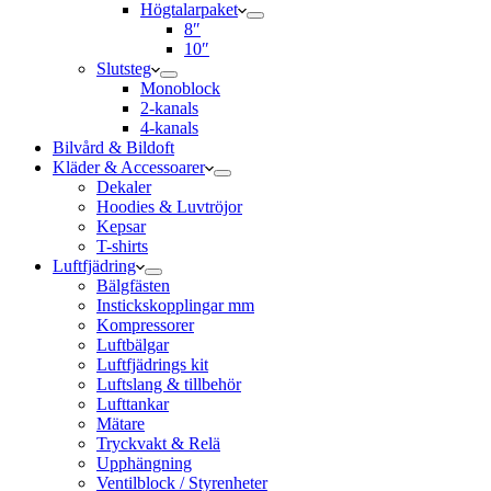
Högtalarpaket
8″
10″
Slutsteg
Monoblock
2-kanals
4-kanals
Bilvård & Bildoft
Kläder & Accessoarer
Dekaler
Hoodies & Luvtröjor
Kepsar
T-shirts
Luftfjädring
Bälgfästen
Instickskopplingar mm
Kompressorer
Luftbälgar
Luftfjädrings kit
Luftslang & tillbehör
Lufttankar
Mätare
Tryckvakt & Relä
Upphängning
Ventilblock / Styrenheter