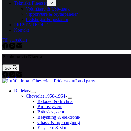
Tekniska Finesser
Voltmätare & Usb-uttag
Vippbrytare & brytarpaneler
Ledslingor & ljuskällor
PRESENTKORT
Kontakt
Till startsidan
Betalning via
Klarna
Sök
Bildelar
Chevrolet 1958-1964
Bakaxel & drivlina
Bromssystem
Bränslesystem
Belysning & elektronik
Chassi & upphängning
Elsystem & start