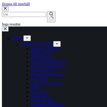
Hoppa till innehåll
Inga resultat
Bildelar
Chevrolet 1958-1964
Bakaxel & drivlina
Bromssystem
Bränslesystem
Belysning & elektronik
Chassi & upphängning
Elsystem & start
Hjulbult & hjulmuttrar
Kylsystem
Lager, leder & knutar
Motor
Styrsystem
Tändsystem
Ratt & rattstång
Växellåda / Hastighet