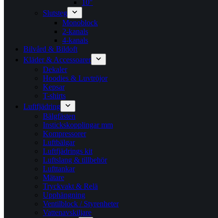
10″
Slutsteg
Monoblock
2-kanals
4-kanals
Bilvård & Bildoft
Kläder & Accessoarer
Dekaler
Hoodies & Luvtröjor
Kepsar
T-shirts
Luftfjädring
Bälgfästen
Instickskopplingar mm
Kompressorer
Luftbälgar
Luftfjädrings kit
Luftslang & tillbehör
Lufttankar
Mätare
Tryckvakt & Relä
Upphängning
Ventilblock / Styrenheter
Vattenavskiljare