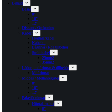
Billjud
Basar
8″
10″
12″
Diskant / Omkoning​
Kablar
Högtalarkabel
Kabelkit
Lågnivå / Rca tillbehör
Strömkabel
25mm2
35mm2
Lådor , mdf ringar & tillbehör
Mdf ringar
Midbas / Mellanregister
8″
10″
12″
Paketlösningar
Högtalarpaket
8″