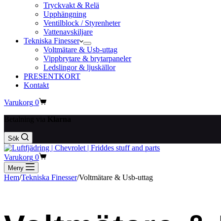
Tryckvakt & Relä
Upphängning
Ventilblock / Styrenheter
Vattenavskiljare
Tekniska Finesser
Voltmätare & Usb-uttag
Vippbrytare & brytarpaneler
Ledslingor & ljuskällor
PRESENTKORT
Kontakt
Varukorg
0
Betalning via
Klarna
Sök
Varukorg
0
Meny
Hem
/
Tekniska Finesser
/
Voltmätare & Usb-uttag