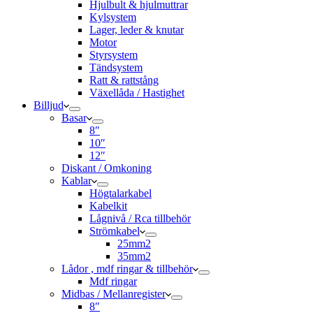
Hjulbult & hjulmuttrar
Kylsystem
Lager, leder & knutar
Motor
Styrsystem
Tändsystem
Ratt & rattstång
Växellåda / Hastighet
Billjud
Basar
8″
10″
12″
Diskant / Omkoning​
Kablar
Högtalarkabel
Kabelkit
Lågnivå / Rca tillbehör
Strömkabel
25mm2
35mm2
Lådor , mdf ringar & tillbehör
Mdf ringar
Midbas / Mellanregister
8″