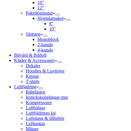
10″
12″
Paketlösningar
Högtalarpaket
8″
10″
Slutsteg
Monoblock
2-kanals
4-kanals
Bilvård & Bildoft
Kläder & Accessoarer
Dekaler
Hoodies & Luvtröjor
Kepsar
T-shirts
Luftfjädring
Bälgfästen
Instickskopplingar mm
Kompressorer
Luftbälgar
Luftfjädrings kit
Luftslang & tillbehör
Lufttankar
Mätare