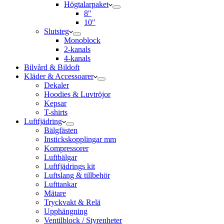
Högtalarpaket
8″
10″
Slutsteg
Monoblock
2-kanals
4-kanals
Bilvård & Bildoft
Kläder & Accessoarer
Dekaler
Hoodies & Luvtröjor
Kepsar
T-shirts
Luftfjädring
Bälgfästen
Instickskopplingar mm
Kompressorer
Luftbälgar
Luftfjädrings kit
Luftslang & tillbehör
Lufttankar
Mätare
Tryckvakt & Relä
Upphängning
Ventilblock / Styrenheter