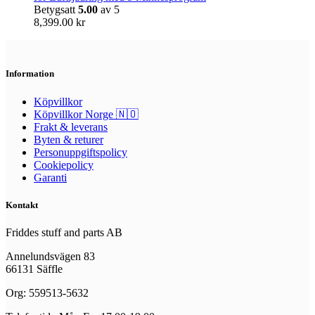
Betygsatt
5.00
av 5
8,399.00
kr
Information
Köpvillkor
Köpvillkor Norge 🇳🇴
Frakt & leverans
Byten & returer
Personuppgiftspolicy
Cookiepolicy
Garanti
Kontakt
Friddes stuff and parts AB
Annelundsvägen 83
66131 Säffle
Org: 559513-5632