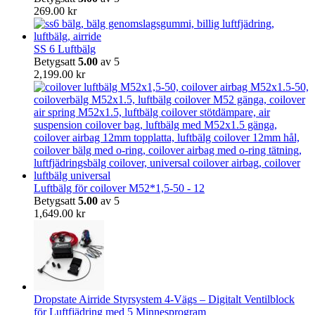
269.00
kr
SS 6 Luftbälg
Betygsatt
5.00
av 5
2,199.00
kr
Luftbälg för coilover M52*1,5-50 - 12
Betygsatt
5.00
av 5
1,649.00
kr
Dropstate Airride Styrsystem 4-Vägs – Digitalt Ventilblock
för Luftfjädring med 5 Minnesprogram