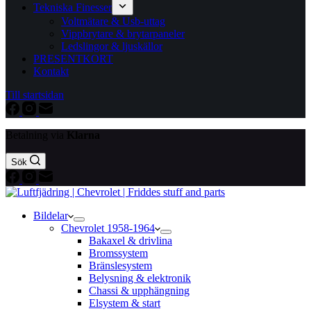
Tekniska Finesser
Voltmätare & Usb-uttag
Vippbrytare & brytarpaneler
Ledslingor & ljuskällor
PRESENTKORT
Kontakt
Till startsidan
Betalning via
Klarna
Sök
Bildelar
Chevrolet 1958-1964
Bakaxel & drivlina
Bromssystem
Bränslesystem
Belysning & elektronik
Chassi & upphängning
Elsystem & start