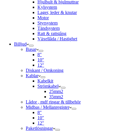
Hjulbult & hjulmuttrar
Kylsystem
Lager, leder & knutar
Motor
Styrsystem
Tändsystem
Ratt & rattstång
Växellåda / Hastighet
Billjud
Basar
8″
10″
12″
Diskant / Omkoning​
Kablar
Kabelkit
Strömkabel
25mm2
35mm2
Lådor , mdf ringar & tillbehör
Midbas / Mellanregister
8″
10″
12″
Paketlösningar