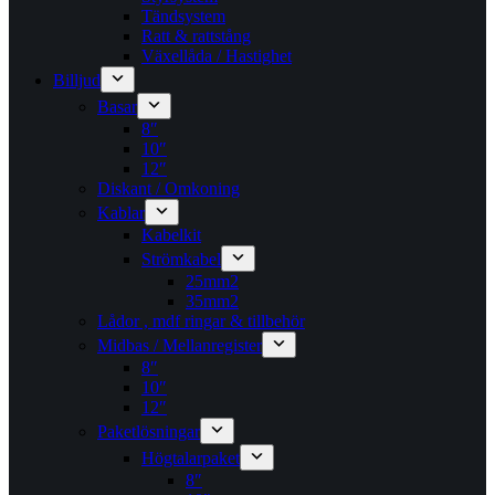
Tändsystem
Ratt & rattstång
Växellåda / Hastighet
Billjud
Basar
8″
10″
12″
Diskant / Omkoning​
Kablar
Kabelkit
Strömkabel
25mm2
35mm2
Lådor , mdf ringar & tillbehör
Midbas / Mellanregister
8″
10″
12″
Paketlösningar
Högtalarpaket
8″