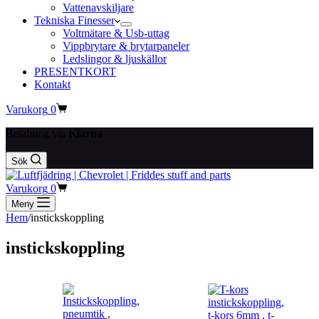
Vattenavskiljare
Tekniska Finesser
Voltmätare & Usb-uttag
Vippbrytare & brytarpaneler
Ledslingor & ljuskällor
PRESENTKORT
Kontakt
Varukorg
0
Betalning via
Klarna
Sök
Varukorg
0
Meny
Hem
/
instickskoppling
instickskoppling