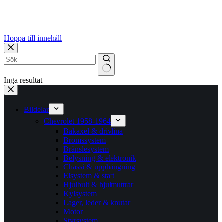
Hoppa till innehåll
Inga resultat
Bildelar
Chevrolet 1958-1964
Bakaxel & drivlina
Bromssystem
Bränslesystem
Belysning & elektronik
Chassi & upphängning
Elsystem & start
Hjulbult & hjulmuttrar
Kylsystem
Lager, leder & knutar
Motor
Styrsystem