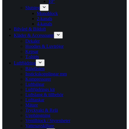
10″
Slutsteg
Monoblock
2-kanals
4-kanals
Bilvård & Bildoft
Kläder & Accessoarer
Dekaler
Hoodies & Luvtröjor
Kepsar
T-shirts
Luftfjädring
Bälgfästen
Instickskopplingar mm
Kompressorer
Luftbälgar
Luftfjädrings kit
Luftslang & tillbehör
Lufttankar
Mätare
Tryckvakt & Relä
Upphängning
Ventilblock / Styrenheter
Vattenavskiljare