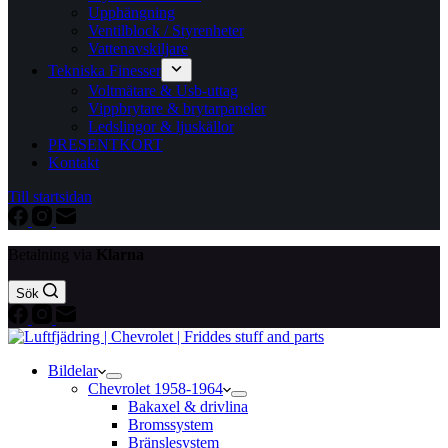
Upphängning
Ventilblock / Styrenheter
Vattenavskiljare
Tekniska Finesser
Voltmätare & Usb-uttag
Vippbrytare & brytarpaneler
Ledslingor & ljuskällor
PRESENTKORT
Kontakt
Till startsidan
Betalning via
Klarna
Sök
Bildelar
Chevrolet 1958-1964
Bakaxel & drivlina
Bromssystem
Bränslesystem