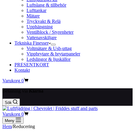
Luftslang & tillbehör
Lufttankar
Mätare
Tryckvakt & Relä
Upphängning
Ventilblock / Styrenheter
Vattenavskiljare
Tekniska Finesser
Voltmätare & Usb-uttag
Vippbrytare & brytarpaneler
Ledslingor & ljuskällor
PRESENTKORT
Kontakt
Varukorg
0
Betalning via
Klarna
Sök
Varukorg
0
Meny
Hem
/
Reducering