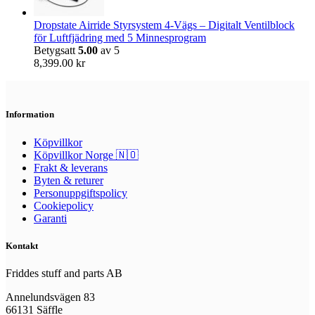
Dropstate Airride Styrsystem 4-Vägs – Digitalt Ventilblock
för Luftfjädring med 5 Minnesprogram
Betygsatt
5.00
av 5
8,399.00
kr
Information
Köpvillkor
Köpvillkor Norge 🇳🇴
Frakt & leverans
Byten & returer
Personuppgiftspolicy
Cookiepolicy
Garanti
Kontakt
Friddes stuff and parts AB
Annelundsvägen 83
66131 Säffle