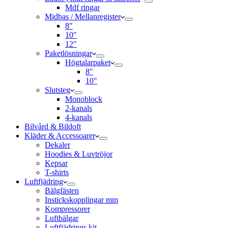
Mdf ringar
Midbas / Mellanregister
8″
10″
12″
Paketlösningar
Högtalarpaket
8″
10″
Slutsteg
Monoblock
2-kanals
4-kanals
Bilvård & Bildoft
Kläder & Accessoarer
Dekaler
Hoodies & Luvtröjor
Kepsar
T-shirts
Luftfjädring
Bälgfästen
Instickskopplingar mm
Kompressorer
Luftbälgar
Luftfjädrings kit