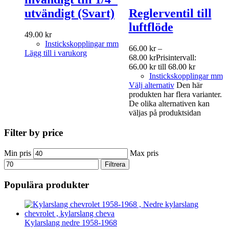
utvändigt (Svart)
Reglerventil till
luftflöde
49.00
kr
Instickskopplingar mm
66.00
kr
–
Lägg till i varukorg
68.00
kr
Prisintervall:
66.00 kr till 68.00 kr
Instickskopplingar mm
Välj alternativ
Den här
produkten har flera varianter.
De olika alternativen kan
väljas på produktsidan
Filter by price
Min pris
Max pris
Filtrera
Populära produkter
Kylarslang nedre 1958-1968