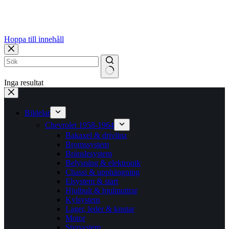
Hoppa till innehåll
Inga resultat
Bildelar
Chevrolet 1958-1964
Bakaxel & drivlina
Bromssystem
Bränslesystem
Belysning & elektronik
Chassi & upphängning
Elsystem & start
Hjulbult & hjulmuttrar
Kylsystem
Lager, leder & knutar
Motor
Styrsystem