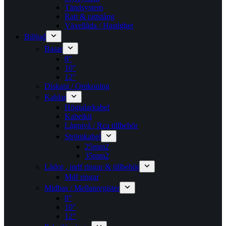
Tändsystem
Ratt & rattstång
Växellåda / Hastighet
Billjud
Basar
8″
10″
12″
Diskant / Omkoning​
Kablar
Högtalarkabel
Kabelkit
Lågnivå / Rca tillbehör
Strömkabel
25mm2
35mm2
Lådor , mdf ringar & tillbehör
Mdf ringar
Midbas / Mellanregister
8″
10″
12″