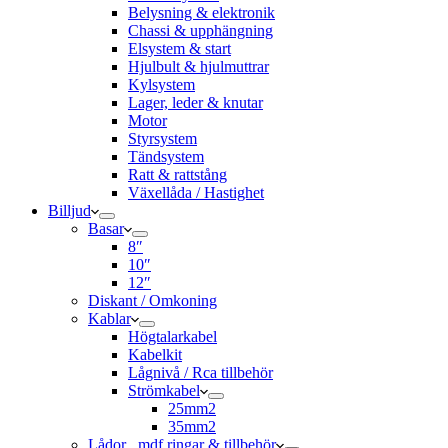
Belysning & elektronik
Chassi & upphängning
Elsystem & start
Hjulbult & hjulmuttrar
Kylsystem
Lager, leder & knutar
Motor
Styrsystem
Tändsystem
Ratt & rattstång
Växellåda / Hastighet
Billjud
Basar
8″
10″
12″
Diskant / Omkoning​
Kablar
Högtalarkabel
Kabelkit
Lågnivå / Rca tillbehör
Strömkabel
25mm2
35mm2
Lådor , mdf ringar & tillbehör