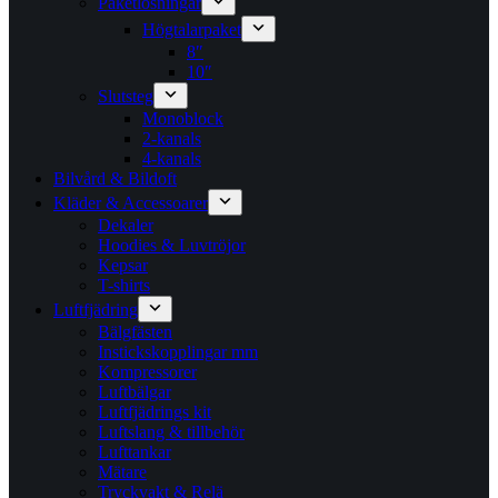
Paketlösningar
Högtalarpaket
8″
10″
Slutsteg
Monoblock
2-kanals
4-kanals
Bilvård & Bildoft
Kläder & Accessoarer
Dekaler
Hoodies & Luvtröjor
Kepsar
T-shirts
Luftfjädring
Bälgfästen
Instickskopplingar mm
Kompressorer
Luftbälgar
Luftfjädrings kit
Luftslang & tillbehör
Lufttankar
Mätare
Tryckvakt & Relä