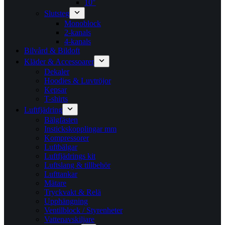
10″
Slutsteg
Monoblock
2-kanals
4-kanals
Bilvård & Bildoft
Kläder & Accessoarer
Dekaler
Hoodies & Luvtröjor
Kepsar
T-shirts
Luftfjädring
Bälgfästen
Instickskopplingar mm
Kompressorer
Luftbälgar
Luftfjädrings kit
Luftslang & tillbehör
Lufttankar
Mätare
Tryckvakt & Relä
Upphängning
Ventilblock / Styrenheter
Vattenavskiljare