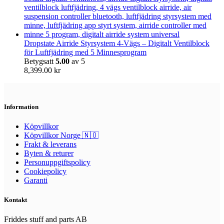
Dropstate Airride Styrsystem 4-Vägs – Digitalt Ventilblock
för Luftfjädring med 5 Minnesprogram
Betygsatt
5.00
av 5
8,399.00
kr
Information
Köpvillkor
Köpvillkor Norge 🇳🇴
Frakt & leverans
Byten & returer
Personuppgiftspolicy
Cookiepolicy
Garanti
Kontakt
Friddes stuff and parts AB