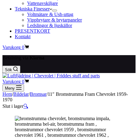
Vattenavskiljare
Tekniska Finesser
Voltmätare & Usb-uttag
Vippbrytare & brytarpaneler
Ledslingor & ljuskällor
PRESENTKORT
Kontakt
Varukorg
0
Betalning via
Klarna
Sök
Varukorg
0
Meny
Hem
/
Bildelar
/
Bromsar
/
11″ Bromstrumma Fram Chevrolet 1959-
1970
Slut i lager
🔍