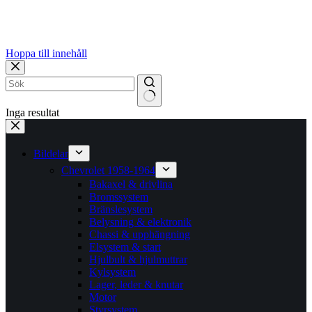
Hoppa till innehåll
Inga resultat
Bildelar
Chevrolet 1958-1964
Bakaxel & drivlina
Bromssystem
Bränslesystem
Belysning & elektronik
Chassi & upphängning
Elsystem & start
Hjulbult & hjulmuttrar
Kylsystem
Lager, leder & knutar
Motor
Styrsystem