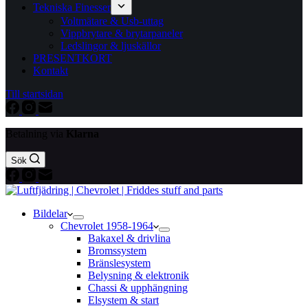
Tekniska Finesser
Voltmätare & Usb-uttag
Vippbrytare & brytarpaneler
Ledslingor & ljuskällor
PRESENTKORT
Kontakt
Till startsidan
Betalning via
Klarna
Sök
Bildelar
Chevrolet 1958-1964
Bakaxel & drivlina
Bromssystem
Bränslesystem
Belysning & elektronik
Chassi & upphängning
Elsystem & start