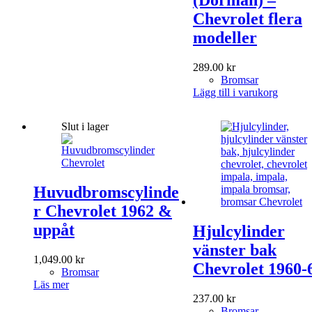
(Dorman) –
Chevrolet flera
modeller
289.00
kr
Bromsar
Lägg till i varukorg
Slut i lager
Huvudbromscylinde
r Chevrolet 1962 &
uppåt
Hjulcylinder
vänster bak
1,049.00
kr
Chevrolet 1960-
Bromsar
Läs mer
237.00
kr
Bromsar