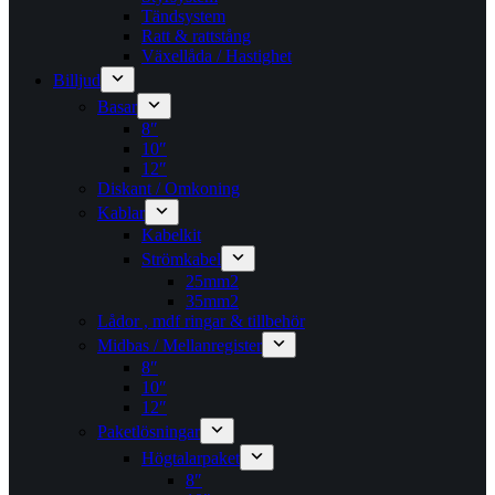
Tändsystem
Ratt & rattstång
Växellåda / Hastighet
Billjud
Basar
8″
10″
12″
Diskant / Omkoning​
Kablar
Kabelkit
Strömkabel
25mm2
35mm2
Lådor , mdf ringar & tillbehör
Midbas / Mellanregister
8″
10″
12″
Paketlösningar
Högtalarpaket
8″