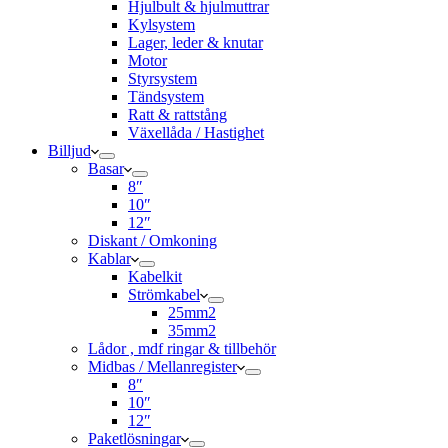
Hjulbult & hjulmuttrar
Kylsystem
Lager, leder & knutar
Motor
Styrsystem
Tändsystem
Ratt & rattstång
Växellåda / Hastighet
Billjud
Basar
8″
10″
12″
Diskant / Omkoning​
Kablar
Kabelkit
Strömkabel
25mm2
35mm2
Lådor , mdf ringar & tillbehör
Midbas / Mellanregister
8″
10″
12″
Paketlösningar