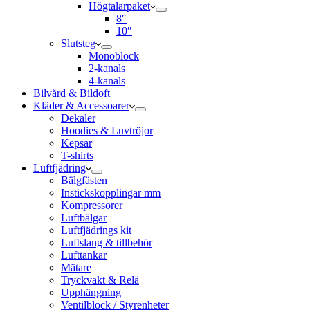
Högtalarpaket
8″
10″
Slutsteg
Monoblock
2-kanals
4-kanals
Bilvård & Bildoft
Kläder & Accessoarer
Dekaler
Hoodies & Luvtröjor
Kepsar
T-shirts
Luftfjädring
Bälgfästen
Instickskopplingar mm
Kompressorer
Luftbälgar
Luftfjädrings kit
Luftslang & tillbehör
Lufttankar
Mätare
Tryckvakt & Relä
Upphängning
Ventilblock / Styrenheter