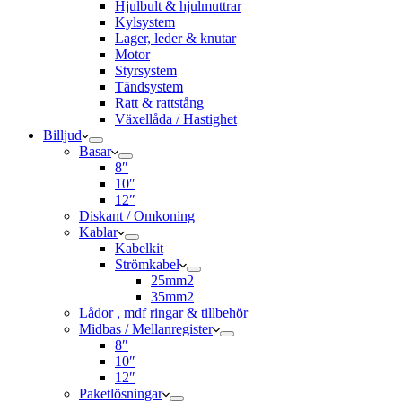
Hjulbult & hjulmuttrar
Kylsystem
Lager, leder & knutar
Motor
Styrsystem
Tändsystem
Ratt & rattstång
Växellåda / Hastighet
Billjud
Basar
8″
10″
12″
Diskant / Omkoning​
Kablar
Kabelkit
Strömkabel
25mm2
35mm2
Lådor , mdf ringar & tillbehör
Midbas / Mellanregister
8″
10″
12″
Paketlösningar