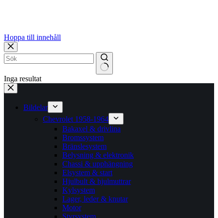
Hoppa till innehåll
Inga resultat
Bildelar
Chevrolet 1958-1964
Bakaxel & drivlina
Bromssystem
Bränslesystem
Belysning & elektronik
Chassi & upphängning
Elsystem & start
Hjulbult & hjulmuttrar
Kylsystem
Lager, leder & knutar
Motor
Styrsystem