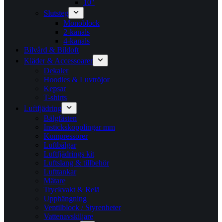
10″
Slutsteg
Monoblock
2-kanals
4-kanals
Bilvård & Bildoft
Kläder & Accessoarer
Dekaler
Hoodies & Luvtröjor
Kepsar
T-shirts
Luftfjädring
Bälgfästen
Instickskopplingar mm
Kompressorer
Luftbälgar
Luftfjädrings kit
Luftslang & tillbehör
Lufttankar
Mätare
Tryckvakt & Relä
Upphängning
Ventilblock / Styrenheter
Vattenavskiljare