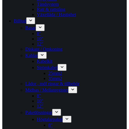
Tändsystem
Ratt & rattstång
Växellåda / Hastighet
Billjud
Basar
8″
10″
12″
Diskant / Omkoning​
Kablar
Kabelkit
Strömkabel
25mm2
35mm2
Lådor , mdf ringar & tillbehör
Midbas / Mellanregister
8″
10″
12″
Paketlösningar
Högtalarpaket
8″