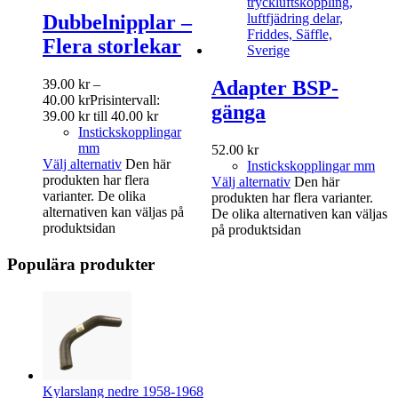
Dubbelnipplar –
Flera storlekar
39.00
kr
–
Adapter BSP-
40.00
kr
Prisintervall:
gänga
39.00 kr till 40.00 kr
Instickskopplingar
mm
52.00
kr
Välj alternativ
Den här
Instickskopplingar mm
produkten har flera
Välj alternativ
Den här
varianter. De olika
produkten har flera varianter.
alternativen kan väljas på
De olika alternativen kan väljas
produktsidan
på produktsidan
Populära produkter
Kylarslang nedre 1958-1968