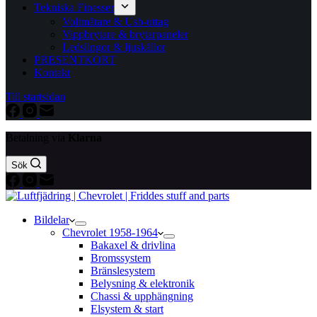
Tekniska Finesser
Voltmätare & Usb-uttag
Vippbrytare & brytarpaneler
Ledslingor & ljuskällor
PRESENTKORT
Kontakt
Till startsidan
Betalning via
Klarna
Sök
Bildelar
Chevrolet 1958-1964
Bakaxel & drivlina
Bromssystem
Bränslesystem
Belysning & elektronik
Chassi & upphängning
Elsystem & start