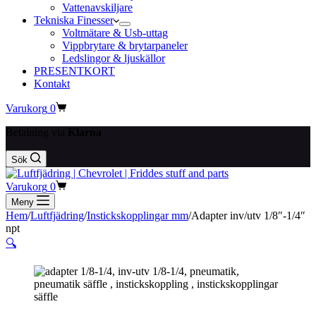
Vattenavskiljare
Tekniska Finesser
Voltmätare & Usb-uttag
Vippbrytare & brytarpaneler
Ledslingor & ljuskällor
PRESENTKORT
Kontakt
Varukorg
0
Betalning via
Klarna
Sök
Varukorg
0
Meny
Hem
/
Luftfjädring
/
Instickskopplingar mm
/
Adapter inv/utv 1/8″-1/4″
npt
🔍