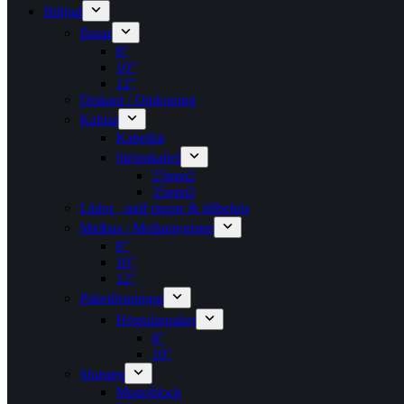
Billjud
Basar
8″
10″
12″
Diskant / Omkoning​
Kablar
Kabelkit
Strömkabel
25mm2
35mm2
Lådor , mdf ringar & tillbehör
Midbas / Mellanregister
8″
10″
12″
Paketlösningar
Högtalarpaket
8″
10″
Slutsteg
Monoblock