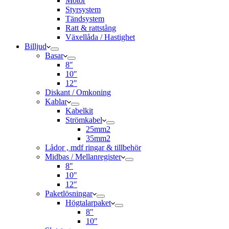
Motor
Styrsystem
Tändsystem
Ratt & rattstång
Växellåda / Hastighet
Billjud
Basar
8″
10″
12″
Diskant / Omkoning​
Kablar
Kabelkit
Strömkabel
25mm2
35mm2
Lådor , mdf ringar & tillbehör
Midbas / Mellanregister
8″
10″
12″
Paketlösningar
Högtalarpaket
8″
10″