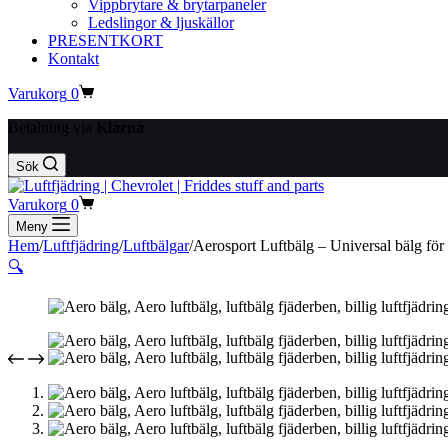
Vippbrytare & brytarpaneler
Ledslingor & ljuskällor
PRESENTKORT
Kontakt
Varukorg
0
Betalning via
Klarna
Sök
Varukorg
0
Meny
Hem
/
Luftfjädring
/
Luftbälgar
/
Aerosport Luftbälg – Universal bälg för
🔍