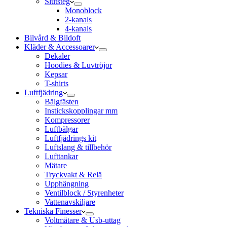
Slutsteg
Monoblock
2-kanals
4-kanals
Bilvård & Bildoft
Kläder & Accessoarer
Dekaler
Hoodies & Luvtröjor
Kepsar
T-shirts
Luftfjädring
Bälgfästen
Instickskopplingar mm
Kompressorer
Luftbälgar
Luftfjädrings kit
Luftslang & tillbehör
Lufttankar
Mätare
Tryckvakt & Relä
Upphängning
Ventilblock / Styrenheter
Vattenavskiljare
Tekniska Finesser
Voltmätare & Usb-uttag