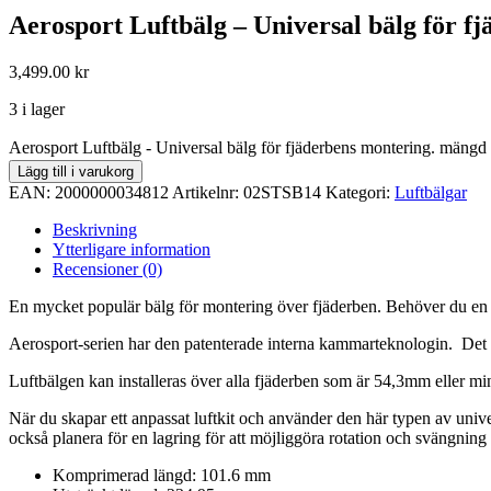
Aerosport Luftbälg – Universal bälg för f
3,499.00
kr
3 i lager
Aerosport Luftbälg - Universal bälg för fjäderbens montering. mängd
Lägg till i varukorg
EAN:
2000000034812
Artikelnr:
02STSB14
Kategori:
Luftbälgar
Beskrivning
Ytterligare information
Recensioner (0)
En mycket populär bälg för montering över fjäderben. Behöver du en bäl
Aerosport-serien har den patenterade interna kammarteknologin. Det fi
Luftbälgen kan installeras över alla fjäderben som är 54,3mm eller m
När du skapar ett anpassat luftkit och använder den här typen av univer
också planera för en lagring för att möjliggöra rotation och svängnin
Komprimerad längd: 101.6 mm