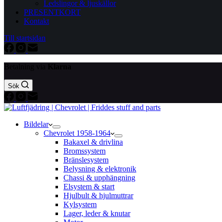
Ledslingor & ljuskällor
PRESENTKORT
Kontakt
Till startsidan
Betalning via
Klarna
Sök
Bildelar
Chevrolet 1958-1964
Bakaxel & drivlina
Bromssystem
Bränslesystem
Belysning & elektronik
Chassi & upphängning
Elsystem & start
Hjulbult & hjulmuttrar
Kylsystem
Lager, leder & knutar