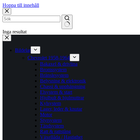
Hoppa till innehåll
Inga resultat
Bildelar
Chevrolet 1958-1964
Bakaxel & drivlina
Bromssystem
Bränslesystem
Belysning & elektronik
Chassi & upphängning
Elsystem & start
Hjulbult & hjulmuttrar
Kylsystem
Lager, leder & knutar
Motor
Styrsystem
Tändsystem
Ratt & rattstång
Växellåda / Hastighet