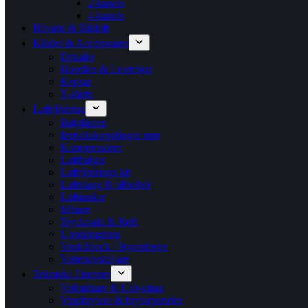
2-kanals
4-kanals
Bilvård & Bildoft
Kläder & Accessoarer
Dekaler
Hoodies & Luvtröjor
Kepsar
T-shirts
Luftfjädring
Bälgfästen
Instickskopplingar mm
Kompressorer
Luftbälgar
Luftfjädrings kit
Luftslang & tillbehör
Lufttankar
Mätare
Tryckvakt & Relä
Upphängning
Ventilblock / Styrenheter
Vattenavskiljare
Tekniska Finesser
Voltmätare & Usb-uttag
Vippbrytare & brytarpaneler