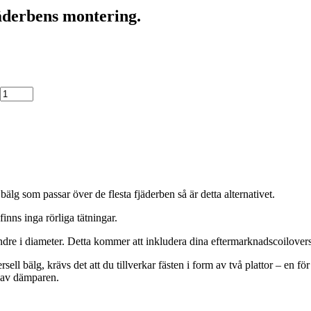
jäderbens montering.
g som passar över de flesta fjäderben så är detta alternativet.
nns inga rörliga tätningar.
indre i diameter. Detta kommer att inkludera dina eftermarknadscoilove
sell bälg, krävs det att du tillverkar fästen i form av två plattor – en
g av dämparen.