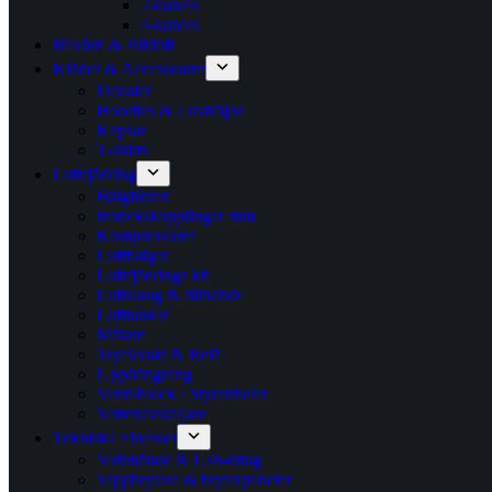
2-kanals
4-kanals
Bilvård & Bildoft
Kläder & Accessoarer
Dekaler
Hoodies & Luvtröjor
Kepsar
T-shirts
Luftfjädring
Bälgfästen
Instickskopplingar mm
Kompressorer
Luftbälgar
Luftfjädrings kit
Luftslang & tillbehör
Lufttankar
Mätare
Tryckvakt & Relä
Upphängning
Ventilblock / Styrenheter
Vattenavskiljare
Tekniska Finesser
Voltmätare & Usb-uttag
Vippbrytare & brytarpaneler