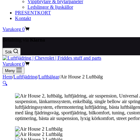
Vippbrytare & brytarpaneler
Ledslingor & ljuskällor
PRESENTKORT
Kontakt
Varukorg
0
Betalning via
Klarna
Sök
Varukorg
0
Meny
Hem
/
Luftfjädring
/
Luftbälgar
/
Air House 2 Luftbälg
🔍