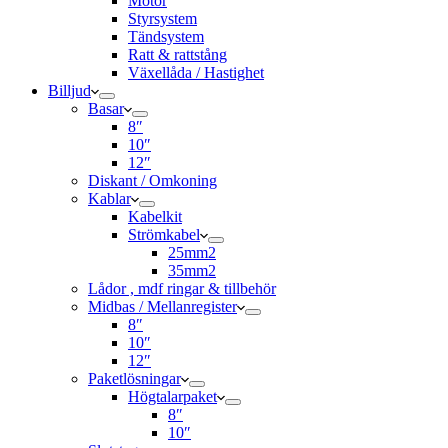
Motor
Styrsystem
Tändsystem
Ratt & rattstång
Växellåda / Hastighet
Billjud
Basar
8″
10″
12″
Diskant / Omkoning​
Kablar
Kabelkit
Strömkabel
25mm2
35mm2
Lådor , mdf ringar & tillbehör
Midbas / Mellanregister
8″
10″
12″
Paketlösningar
Högtalarpaket
8″
10″