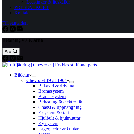
Ledslingor & ljuskällor
PRESENTKORT
Kontakt
Till startsidan
Betalning via
Klarna
Sök
Bildelar
Chevrolet 1958-1964
Bakaxel & drivlina
Bromssystem
Bränslesystem
Belysning & elektronik
Chassi & upphängning
Elsystem & start
Hjulbult & hjulmuttrar
Kylsystem
Lager, leder & knutar