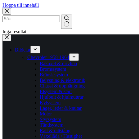
Hoppa till innehåll
Inga resultat
Bildelar
Chevrolet 1958-1964
Bakaxel & drivlina
Bromssystem
Bränslesystem
Belysning & elektronik
Chassi & upphängning
Elsystem & start
Hjulbult & hjulmuttrar
Kylsystem
Lager, leder & knutar
Motor
Styrsystem
Tändsystem
Ratt & rattstång
Växellåda / Hastighet