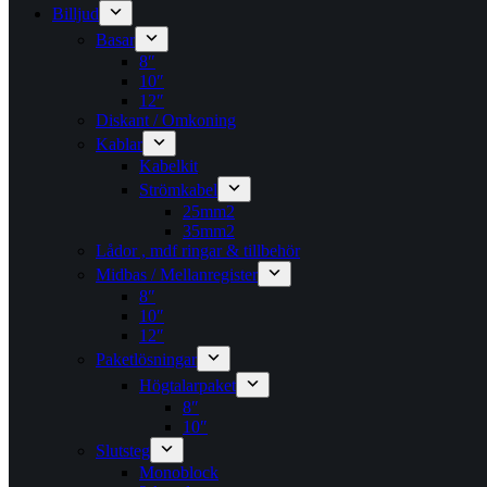
Billjud
Basar
8″
10″
12″
Diskant / Omkoning​
Kablar
Kabelkit
Strömkabel
25mm2
35mm2
Lådor , mdf ringar & tillbehör
Midbas / Mellanregister
8″
10″
12″
Paketlösningar
Högtalarpaket
8″
10″
Slutsteg
Monoblock