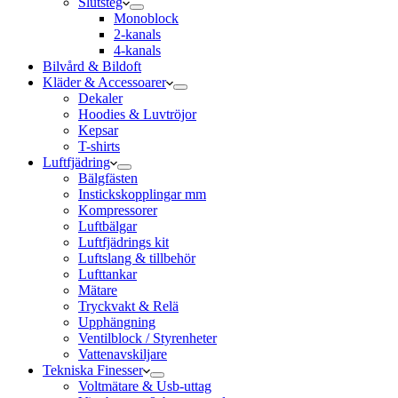
Slutsteg
Monoblock
2-kanals
4-kanals
Bilvård & Bildoft
Kläder & Accessoarer
Dekaler
Hoodies & Luvtröjor
Kepsar
T-shirts
Luftfjädring
Bälgfästen
Instickskopplingar mm
Kompressorer
Luftbälgar
Luftfjädrings kit
Luftslang & tillbehör
Lufttankar
Mätare
Tryckvakt & Relä
Upphängning
Ventilblock / Styrenheter
Vattenavskiljare
Tekniska Finesser
Voltmätare & Usb-uttag