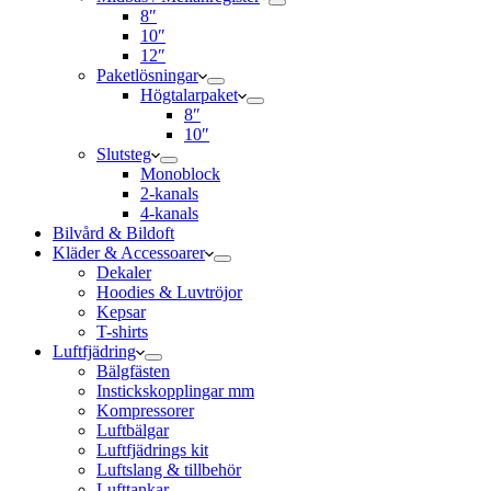
8″
10″
12″
Paketlösningar
Högtalarpaket
8″
10″
Slutsteg
Monoblock
2-kanals
4-kanals
Bilvård & Bildoft
Kläder & Accessoarer
Dekaler
Hoodies & Luvtröjor
Kepsar
T-shirts
Luftfjädring
Bälgfästen
Instickskopplingar mm
Kompressorer
Luftbälgar
Luftfjädrings kit
Luftslang & tillbehör
Lufttankar