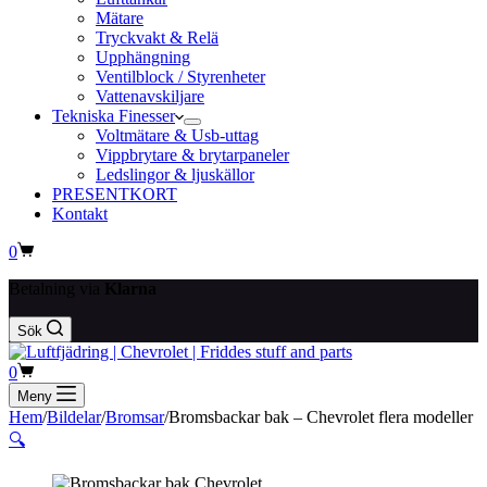
Mätare
Tryckvakt & Relä
Upphängning
Ventilblock / Styrenheter
Vattenavskiljare
Tekniska Finesser
Voltmätare & Usb-uttag
Vippbrytare & brytarpaneler
Ledslingor & ljuskällor
PRESENTKORT
Kontakt
Varukorg
0
Betalning via
Klarna
Sök
Varukorg
0
Meny
Hem
/
Bildelar
/
Bromsar
/
Bromsbackar bak – Chevrolet flera modeller
🔍