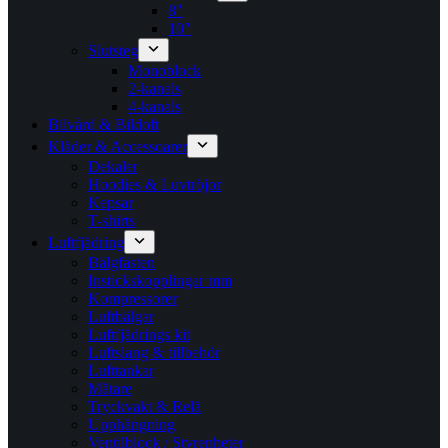
8″
10″
Slutsteg
Monoblock
2-kanals
4-kanals
Bilvård & Bildoft
Kläder & Accessoarer
Dekaler
Hoodies & Luvtröjor
Kepsar
T-shirts
Luftfjädring
Bälgfästen
Instickskopplingar mm
Kompressorer
Luftbälgar
Luftfjädrings kit
Luftslang & tillbehör
Lufttankar
Mätare
Tryckvakt & Relä
Upphängning
Ventilblock / Styrenheter