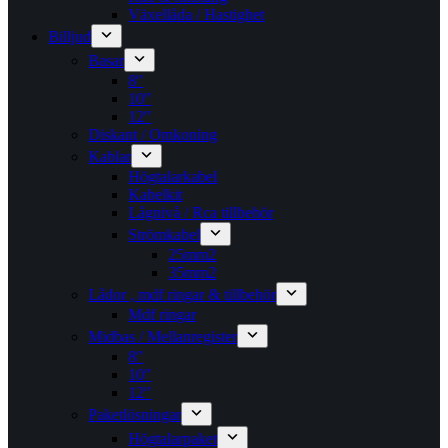
Växellåda / Hastighet
Billjud
Basar
8″
10″
12″
Diskant / Omkoning​
Kablar
Högtalarkabel
Kabelkit
Lågnivå / Rca tillbehör
Strömkabel
25mm2
35mm2
Lådor , mdf ringar & tillbehör
Mdf ringar
Midbas / Mellanregister
8″
10″
12″
Paketlösningar
Högtalarpaket