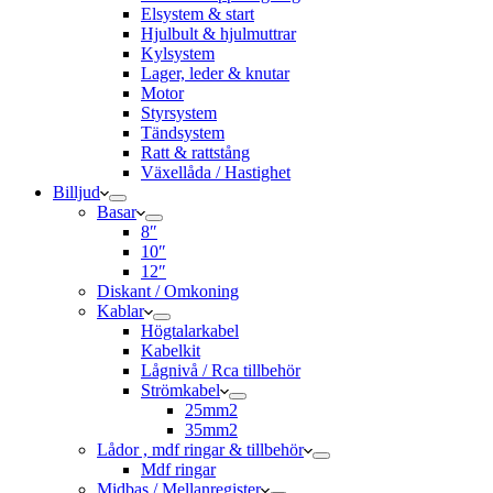
Elsystem & start
Hjulbult & hjulmuttrar
Kylsystem
Lager, leder & knutar
Motor
Styrsystem
Tändsystem
Ratt & rattstång
Växellåda / Hastighet
Billjud
Basar
8″
10″
12″
Diskant / Omkoning​
Kablar
Högtalarkabel
Kabelkit
Lågnivå / Rca tillbehör
Strömkabel
25mm2
35mm2
Lådor , mdf ringar & tillbehör
Mdf ringar
Midbas / Mellanregister