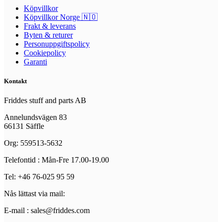
Köpvillkor
Köpvillkor Norge 🇳🇴
Frakt & leverans
Byten & returer
Personuppgiftspolicy
Cookiepolicy
Garanti
Kontakt
Friddes stuff and parts AB
Annelundsvägen 83
66131 Säffle
Org: 559513-5632
Telefontid : Mån-Fre 17.00-19.00
Tel: +46 76-025 95 59
Nås lättast via mail:
E-mail : sales@friddes.com