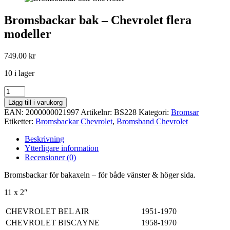
Bromsbackar bak – Chevrolet flera
modeller
749.00
kr
10 i lager
Bromsbackar
bak
Lägg till i varukorg
-
EAN:
2000000021997
Artikelnr:
BS228
Kategori:
Bromsar
Chevrolet
Etiketter:
Bromsbackar Chevrolet
,
Bromsband Chevrolet
flera
modeller
Beskrivning
mängd
Ytterligare information
Recensioner (0)
Bromsbackar för bakaxeln – för både vänster & höger sida.
11 x 2″
CHEVROLET
BEL AIR
1951-1970
CHEVROLET
BISCAYNE
1958-1970