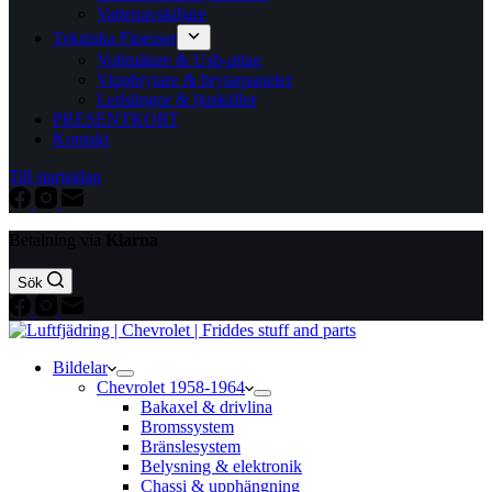
Vattenavskiljare
Tekniska Finesser
Voltmätare & Usb-uttag
Vippbrytare & brytarpaneler
Ledslingor & ljuskällor
PRESENTKORT
Kontakt
Till startsidan
Betalning via
Klarna
Sök
Bildelar
Chevrolet 1958-1964
Bakaxel & drivlina
Bromssystem
Bränslesystem
Belysning & elektronik
Chassi & upphängning