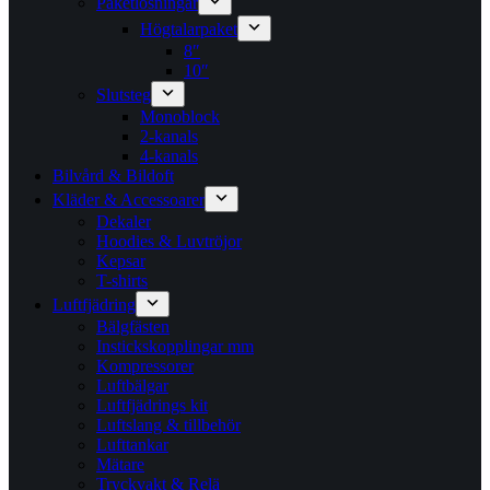
Paketlösningar
Högtalarpaket
8″
10″
Slutsteg
Monoblock
2-kanals
4-kanals
Bilvård & Bildoft
Kläder & Accessoarer
Dekaler
Hoodies & Luvtröjor
Kepsar
T-shirts
Luftfjädring
Bälgfästen
Instickskopplingar mm
Kompressorer
Luftbälgar
Luftfjädrings kit
Luftslang & tillbehör
Lufttankar
Mätare
Tryckvakt & Relä