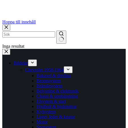
Hoppa till innehåll
Inga resultat
Bildelar
Chevrolet 1958-1964
Bakaxel & drivlina
Bromssystem
Bränslesystem
Belysning & elektronik
Chassi & upphängning
Elsystem & start
Hjulbult & hjulmuttrar
Kylsystem
Lager, leder & knutar
Motor
Styrsystem