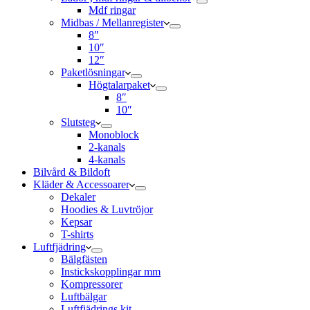
Mdf ringar
Midbas / Mellanregister
8″
10″
12″
Paketlösningar
Högtalarpaket
8″
10″
Slutsteg
Monoblock
2-kanals
4-kanals
Bilvård & Bildoft
Kläder & Accessoarer
Dekaler
Hoodies & Luvtröjor
Kepsar
T-shirts
Luftfjädring
Bälgfästen
Instickskopplingar mm
Kompressorer
Luftbälgar
Luftfjädrings kit