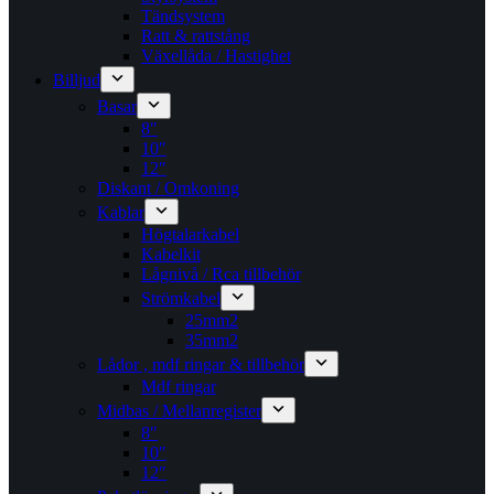
Tändsystem
Ratt & rattstång
Växellåda / Hastighet
Billjud
Basar
8″
10″
12″
Diskant / Omkoning​
Kablar
Högtalarkabel
Kabelkit
Lågnivå / Rca tillbehör
Strömkabel
25mm2
35mm2
Lådor , mdf ringar & tillbehör
Mdf ringar
Midbas / Mellanregister
8″
10″
12″