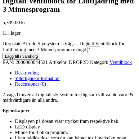
Digitalt Ventilblock för Luftfjädring med
3 Minnesprogram
5,399.00
kr
11 i lager
Dropstate Airride Styrsystem 2-Vägs – Digitalt Ventilblock för
Luftfjädring med 3 Minnesprogram mängd
Lägg till i varukorg
EAN:
2000000044521
Artikelnr:
DROP2D
Kategori:
Ventilblock
Beskrivning
Ytterligare information
Recensioner (0)
2-vägs Universalt digitalt styrsystem för dig som vill va lite värre &
märkvärdigare än alla andra.
Egenskaper:
Displayen på dosan visar trycket fram respektive bak.
LED display
Minne för 3 olika program.
Liten trådlös dosa som du kan hänga tex i nyckelknippan .