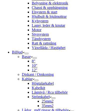
Belysning & elektronik
Chassi & upphängning
Elsystem & start
Hjulbult & hjulmuttrar
Kylsystem
Lager, leder & knutar
Motor
Styrsystem
Tändsystem
Ratt & rattstång
Växellåda / Hastighet
Billjud
Basar
8″
10″
12″
Diskant / Omkoning​
Kablar
Högtalarkabel
Kabelkit
Lågnivå / Rca tillbehör
Strömkabel
25mm2
35mm2
Lådor , mdf ringar & tillbehör