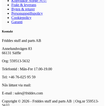
Köpvillkor Norge 🇳🇴
Frakt & leverans
Byten & returer
Personuppgiftspolicy
Cookiepolicy
Garanti
Kontakt
Friddes stuff and parts AB
Annelundsvägen 83
66131 Säffle
Org: 559513-5632
Telefontid : Mån-Fre 17.00-19.00
Tel: +46 76-025 95 59
Nås lättast via mail:
E-mail : sales@friddes.com
Copyright © 2026 - Friddes stuff and parts AB | Org.nr 559513-
5632