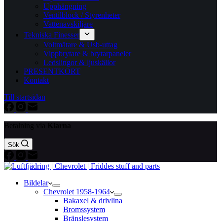
Upphängning
Ventilblock / Styrenheter
Vattenavskiljare
Tekniska Finesser
Voltmätare & Usb-uttag
Vippbrytare & brytarpaneler
Ledslingor & ljuskällor
PRESENTKORT
Kontakt
Till startsidan
Betalning via
Klarna
Sök
Bildelar
Chevrolet 1958-1964
Bakaxel & drivlina
Bromssystem
Bränslesystem