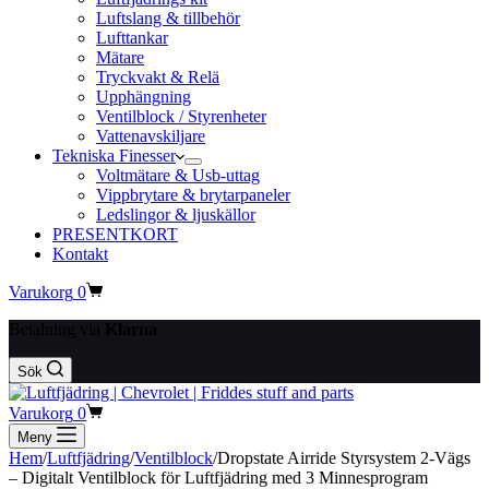
Luftslang & tillbehör
Lufttankar
Mätare
Tryckvakt & Relä
Upphängning
Ventilblock / Styrenheter
Vattenavskiljare
Tekniska Finesser
Voltmätare & Usb-uttag
Vippbrytare & brytarpaneler
Ledslingor & ljuskällor
PRESENTKORT
Kontakt
Varukorg
0
Betalning via
Klarna
Sök
Varukorg
0
Meny
Hem
/
Luftfjädring
/
Ventilblock
/
Dropstate Airride Styrsystem 2-Vägs
– Digitalt Ventilblock för Luftfjädring med 3 Minnesprogram