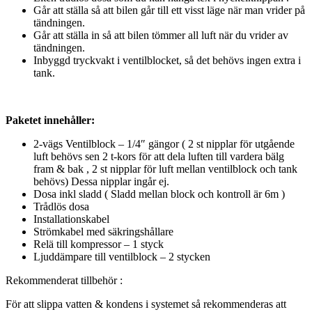
Går att ställa så att bilen går till ett visst läge när man vrider på
tändningen.
Går att ställa in så att bilen tömmer all luft när du vrider av
tändningen.
Inbyggd tryckvakt i ventilblocket, så det behövs ingen extra i
tank.
Paketet innehåller:
2-vägs Ventilblock – 1/4″ gängor ( 2 st nipplar för utgående
luft behövs sen 2 t-kors för att dela luften till vardera bälg
fram & bak , 2 st nipplar för luft mellan ventilblock och tank
behövs) Dessa nipplar ingår ej.
Dosa inkl sladd ( Sladd mellan block och kontroll är 6m )
Trådlös dosa
Installationskabel
Strömkabel med säkringshållare
Relä till kompressor – 1 styck
Ljuddämpare till ventilblock – 2 stycken
Rekommenderat tillbehör :
För att slippa vatten & kondens i systemet så rekommenderas att