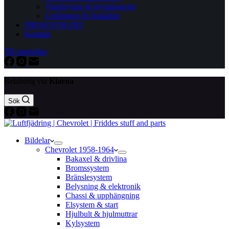
Vippbrytare & brytarpaneler
Ledslingor & ljuskällor
PRESENTKORT
Kontakt
Till startsidan
Betalning via
Klarna
Sök
Bildelar
Chevrolet 1958-1964
Bakaxel & drivlina
Bromssystem
Bränslesystem
Belysning & elektronik
Chassi & upphängning
Elsystem & start
Hjulbult & hjulmuttrar
Kylsystem