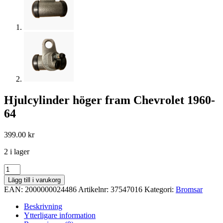
Hjulcylinder höger fram Chevrolet 1960-
64
399.00
kr
2 i lager
Hjulcylinder
höger
Lägg till i varukorg
fram
EAN:
2000000024486
Artikelnr:
37547016
Kategori:
Bromsar
Chevrolet
1960-
Beskrivning
64
Ytterligare information
mängd