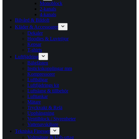
Monoblock
2-kanals
4-kanals
Bilvård & Bildoft
Kläder & Accessoarer
Dekaler
Hoodies & Luvtröjor
Kepsar
T-shirts
Luftfjädring
Bälgfästen
Instickskopplingar mm
Kompressorer
Luftbälgar
Luftfjädrings kit
Luftslang & tillbehör
Lufttankar
Mätare
Tryckvakt & Relä
Upphängning
Ventilblock / Styrenheter
Vattenavskiljare
Tekniska Finesser
Voltmätare & Usb-uttag