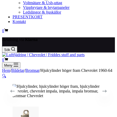
Voltmätare & Usb-uttag
Vippbrytare & brytarpaneler
Ledslingor & ljuskällor
PRESENTKORT
Kontakt
Varukorg
0
Betalning via
Klarna
Sök
Varukorg
0
Meny
Hem
/
Bildelar
/
Bromsar
/
Hjulcylinder höger fram Chevrolet 1960-64
🔍