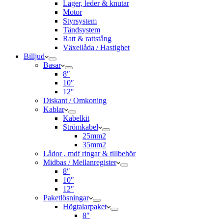
Lager, leder & knutar
Motor
Styrsystem
Tändsystem
Ratt & rattstång
Växellåda / Hastighet
Billjud
Basar
8″
10″
12″
Diskant / Omkoning​
Kablar
Kabelkit
Strömkabel
25mm2
35mm2
Lådor , mdf ringar & tillbehör
Midbas / Mellanregister
8″
10″
12″
Paketlösningar
Högtalarpaket
8″