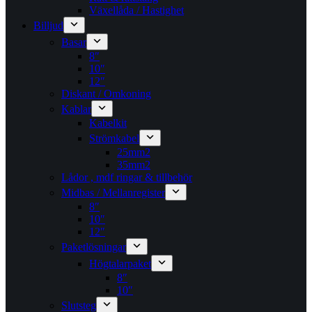
Växellåda / Hastighet
Billjud
Basar
8″
10″
12″
Diskant / Omkoning​
Kablar
Kabelkit
Strömkabel
25mm2
35mm2
Lådor , mdf ringar & tillbehör
Midbas / Mellanregister
8″
10″
12″
Paketlösningar
Högtalarpaket
8″
10″
Slutsteg