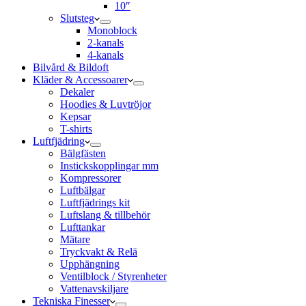
10″
Slutsteg
Monoblock
2-kanals
4-kanals
Bilvård & Bildoft
Kläder & Accessoarer
Dekaler
Hoodies & Luvtröjor
Kepsar
T-shirts
Luftfjädring
Bälgfästen
Instickskopplingar mm
Kompressorer
Luftbälgar
Luftfjädrings kit
Luftslang & tillbehör
Lufttankar
Mätare
Tryckvakt & Relä
Upphängning
Ventilblock / Styrenheter
Vattenavskiljare
Tekniska Finesser