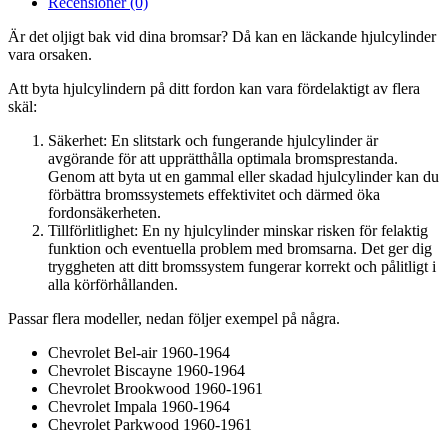
Recensioner (0)
Är det oljigt bak vid dina bromsar? Då kan en läckande hjulcylinder
vara orsaken.
Att byta hjulcylindern på ditt fordon kan vara fördelaktigt av flera
skäl:
Säkerhet: En slitstark och fungerande hjulcylinder är
avgörande för att upprätthålla optimala bromsprestanda.
Genom att byta ut en gammal eller skadad hjulcylinder kan du
förbättra bromssystemets effektivitet och därmed öka
fordonsäkerheten.
Tillförlitlighet: En ny hjulcylinder minskar risken för felaktig
funktion och eventuella problem med bromsarna. Det ger dig
tryggheten att ditt bromssystem fungerar korrekt och pålitligt i
alla körförhållanden.
Passar flera modeller, nedan följer exempel på några.
Chevrolet Bel-air 1960-1964
Chevrolet Biscayne 1960-1964
Chevrolet Brookwood 1960-1961
Chevrolet Impala 1960-1964
Chevrolet Parkwood 1960-1961