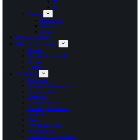
8″
10″
Slutsteg
Monoblock
2-kanals
4-kanals
Bilvård & Bildoft
Kläder & Accessoarer
Dekaler
Hoodies & Luvtröjor
Kepsar
T-shirts
Luftfjädring
Bälgfästen
Instickskopplingar mm
Kompressorer
Luftbälgar
Luftfjädrings kit
Luftslang & tillbehör
Lufttankar
Mätare
Tryckvakt & Relä
Upphängning
Ventilblock / Styrenheter