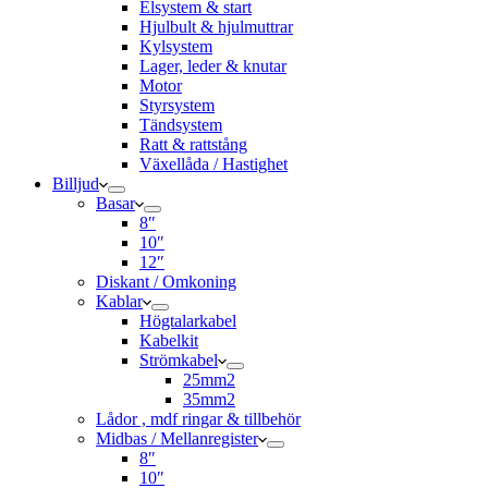
Elsystem & start
Hjulbult & hjulmuttrar
Kylsystem
Lager, leder & knutar
Motor
Styrsystem
Tändsystem
Ratt & rattstång
Växellåda / Hastighet
Billjud
Basar
8″
10″
12″
Diskant / Omkoning​
Kablar
Högtalarkabel
Kabelkit
Strömkabel
25mm2
35mm2
Lådor , mdf ringar & tillbehör
Midbas / Mellanregister
8″
10″