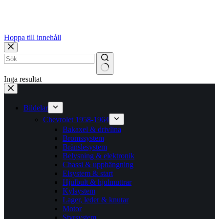
Hoppa till innehåll
Inga resultat
Bildelar
Chevrolet 1958-1964
Bakaxel & drivlina
Bromssystem
Bränslesystem
Belysning & elektronik
Chassi & upphängning
Elsystem & start
Hjulbult & hjulmuttrar
Kylsystem
Lager, leder & knutar
Motor
Styrsystem