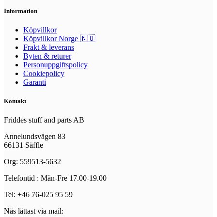
Information
Köpvillkor
Köpvillkor Norge 🇳🇴
Frakt & leverans
Byten & returer
Personuppgiftspolicy
Cookiepolicy
Garanti
Kontakt
Friddes stuff and parts AB
Annelundsvägen 83
66131 Säffle
Org: 559513-5632
Telefontid : Mån-Fre 17.00-19.00
Tel: +46 76-025 95 59
Nås lättast via mail: