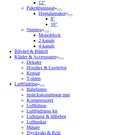
12″
Paketlösningar
Högtalarpaket
8″
10″
Slutsteg
Monoblock
2-kanals
4-kanals
Bilvård & Bildoft
Kläder & Accessoarer
Dekaler
Hoodies & Luvtröjor
Kepsar
T-shirts
Luftfjädring
Bälgfästen
Instickskopplingar mm
Kompressorer
Luftbälgar
Luftfjädrings kit
Luftslang & tillbehör
Lufttankar
Mätare
Tryckvakt & Relä