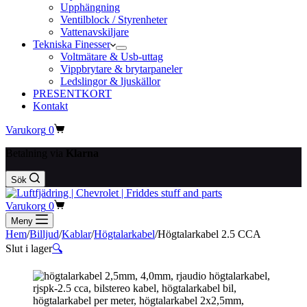
Upphängning
Ventilblock / Styrenheter
Vattenavskiljare
Tekniska Finesser
Voltmätare & Usb-uttag
Vippbrytare & brytarpaneler
Ledslingor & ljuskällor
PRESENTKORT
Kontakt
Varukorg
0
Betalning via
Klarna
Sök
Varukorg
0
Meny
Hem
/
Billjud
/
Kablar
/
Högtalarkabel
/
Högtalarkabel 2.5 CCA
Slut i lager
🔍