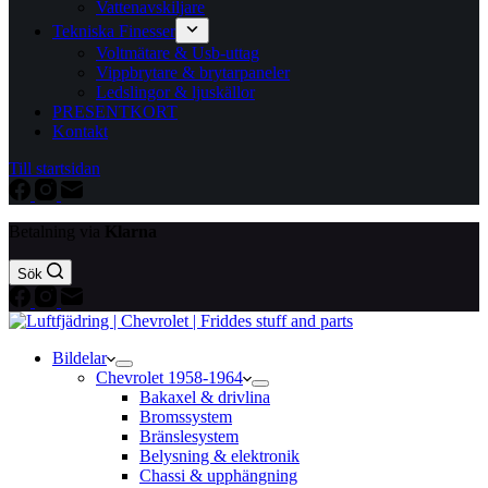
Vattenavskiljare
Tekniska Finesser
Voltmätare & Usb-uttag
Vippbrytare & brytarpaneler
Ledslingor & ljuskällor
PRESENTKORT
Kontakt
Till startsidan
Betalning via
Klarna
Sök
Bildelar
Chevrolet 1958-1964
Bakaxel & drivlina
Bromssystem
Bränslesystem
Belysning & elektronik
Chassi & upphängning