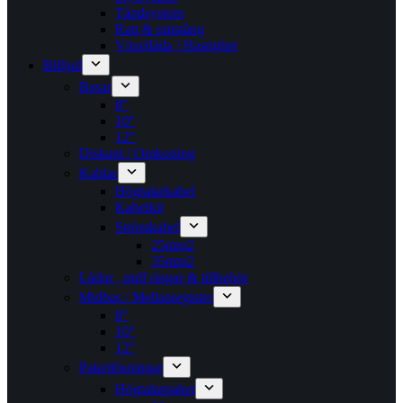
Tändsystem
Ratt & rattstång
Växellåda / Hastighet
Billjud
Basar
8″
10″
12″
Diskant / Omkoning​
Kablar
Högtalarkabel
Kabelkit
Strömkabel
25mm2
35mm2
Lådor , mdf ringar & tillbehör
Midbas / Mellanregister
8″
10″
12″
Paketlösningar
Högtalarpaket