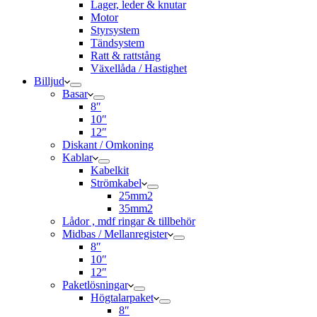
Lager, leder & knutar
Motor
Styrsystem
Tändsystem
Ratt & rattstång
Växellåda / Hastighet
Billjud
Basar
8″
10″
12″
Diskant / Omkoning​
Kablar
Kabelkit
Strömkabel
25mm2
35mm2
Lådor , mdf ringar & tillbehör
Midbas / Mellanregister
8″
10″
12″
Paketlösningar
Högtalarpaket
8″