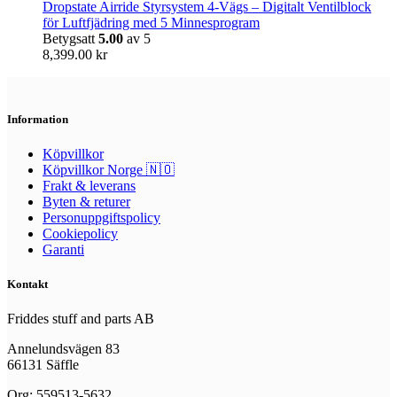
Dropstate Airride Styrsystem 4-Vägs – Digitalt Ventilblock
för Luftfjädring med 5 Minnesprogram
Betygsatt
5.00
av 5
8,399.00
kr
Information
Köpvillkor
Köpvillkor Norge 🇳🇴
Frakt & leverans
Byten & returer
Personuppgiftspolicy
Cookiepolicy
Garanti
Kontakt
Friddes stuff and parts AB
Annelundsvägen 83
66131 Säffle
Org: 559513-5632