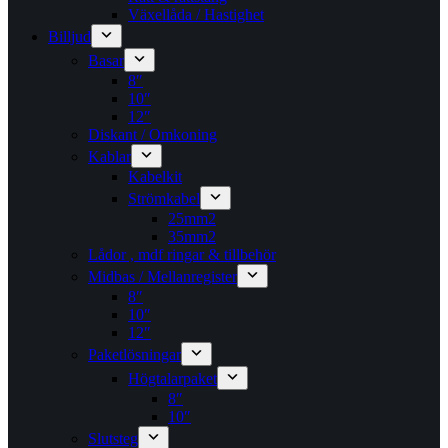
Växellåda / Hastighet
Billjud
Basar
8″
10″
12″
Diskant / Omkoning​
Kablar
Kabelkit
Strömkabel
25mm2
35mm2
Lådor , mdf ringar & tillbehör
Midbas / Mellanregister
8″
10″
12″
Paketlösningar
Högtalarpaket
8″
10″
Slutsteg