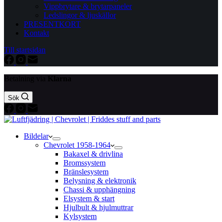
Vippbrytare & brytarpaneler
Ledslingor & ljuskällor
PRESENTKORT
Kontakt
Till startsidan
Betalning via
Klarna
Sök
Bildelar
Chevrolet 1958-1964
Bakaxel & drivlina
Bromssystem
Bränslesystem
Belysning & elektronik
Chassi & upphängning
Elsystem & start
Hjulbult & hjulmuttrar
Kylsystem