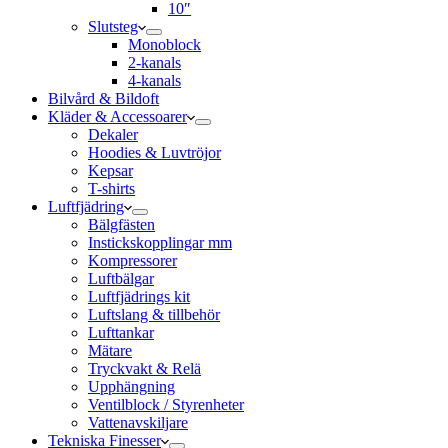
10″
Slutsteg
Monoblock
2-kanals
4-kanals
Bilvård & Bildoft
Kläder & Accessoarer
Dekaler
Hoodies & Luvtröjor
Kepsar
T-shirts
Luftfjädring
Bälgfästen
Instickskopplingar mm
Kompressorer
Luftbälgar
Luftfjädrings kit
Luftslang & tillbehör
Lufttankar
Mätare
Tryckvakt & Relä
Upphängning
Ventilblock / Styrenheter
Vattenavskiljare
Tekniska Finesser