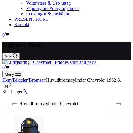
Voltmätare & Usb-uttag
Vippbrytare & brytarpaneler
Ledslingor & ljuskällor
PRESENTKORT
Kontakt
Varukorg
0
Betalning via
Klarna
Sök
Varukorg
0
Meny
Hem
/
Bildelar
/
Bromsar
/
Huvudbromscylinder Chevrolet 1962 &
uppåt
Slut i lager
🔍