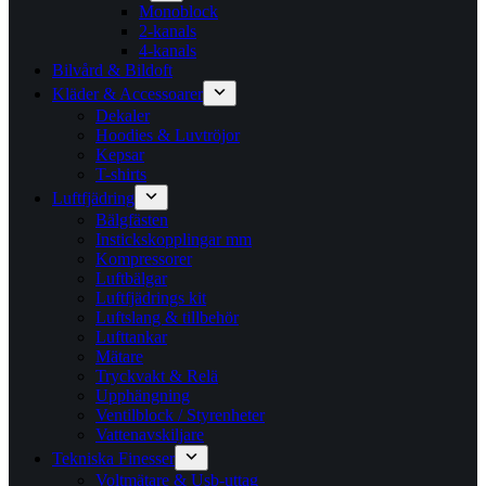
Monoblock
2-kanals
4-kanals
Bilvård & Bildoft
Kläder & Accessoarer
Dekaler
Hoodies & Luvtröjor
Kepsar
T-shirts
Luftfjädring
Bälgfästen
Instickskopplingar mm
Kompressorer
Luftbälgar
Luftfjädrings kit
Luftslang & tillbehör
Lufttankar
Mätare
Tryckvakt & Relä
Upphängning
Ventilblock / Styrenheter
Vattenavskiljare
Tekniska Finesser
Voltmätare & Usb-uttag