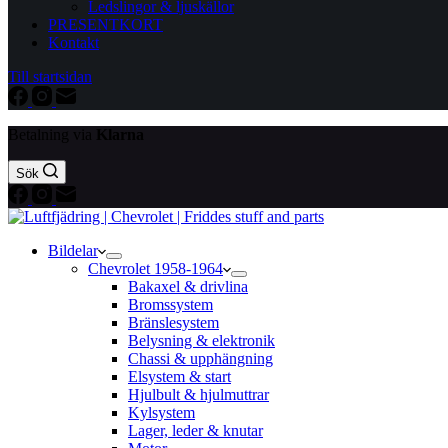
Ledslingor & ljuskällor
PRESENTKORT
Kontakt
Till startsidan
Betalning via
Klarna
Sök
Bildelar
Chevrolet 1958-1964
Bakaxel & drivlina
Bromssystem
Bränslesystem
Belysning & elektronik
Chassi & upphängning
Elsystem & start
Hjulbult & hjulmuttrar
Kylsystem
Lager, leder & knutar