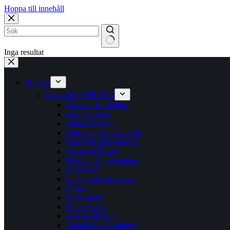
Hoppa till innehåll
Inga resultat
Bildelar
Chevrolet 1958-1964
Bakaxel & drivlina
Bromssystem
Bränslesystem
Belysning & elektronik
Chassi & upphängning
Elsystem & start
Hjulbult & hjulmuttrar
Kylsystem
Lager, leder & knutar
Motor
Styrsystem
Tändsystem
Ratt & rattstång
Växellåda / Hastighet