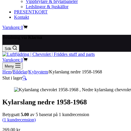
Vippbrytare & brytarpaneler
Ledslingor & ljuskällor
PRESENTKORT
Kontakt
Varukorg
0
Betalning via
Klarna
Sök
Varukorg
0
Meny
Hem
/
Bildelar
/
Kylsystem
/
Kylarslang nedre 1958-1968
Slut i lager
🔍
Kylarslang nedre 1958-1968
Betygsatt
5.00
av 5 baserat på
1
kundrecension
(
1
kundrecension)
269.00
kr