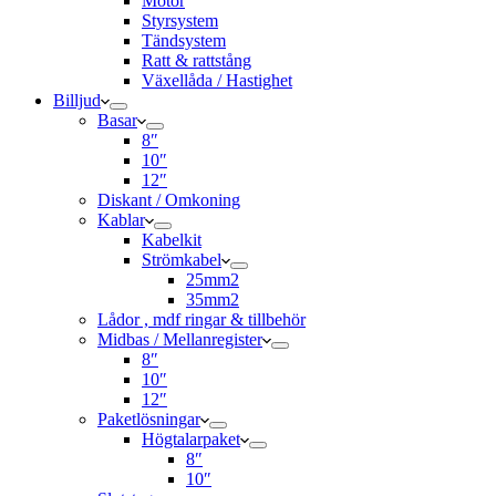
Motor
Styrsystem
Tändsystem
Ratt & rattstång
Växellåda / Hastighet
Billjud
Basar
8″
10″
12″
Diskant / Omkoning​
Kablar
Kabelkit
Strömkabel
25mm2
35mm2
Lådor , mdf ringar & tillbehör
Midbas / Mellanregister
8″
10″
12″
Paketlösningar
Högtalarpaket
8″
10″