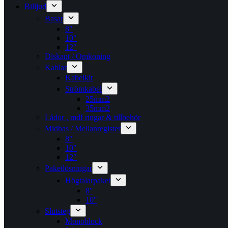
Billjud
Basar
8″
10″
12″
Diskant / Omkoning​
Kablar
Kabelkit
Strömkabel
25mm2
35mm2
Lådor , mdf ringar & tillbehör
Midbas / Mellanregister
8″
10″
12″
Paketlösningar
Högtalarpaket
8″
10″
Slutsteg
Monoblock