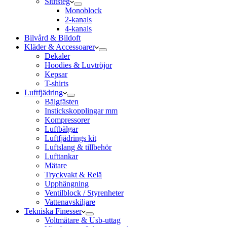
Slutsteg
Monoblock
2-kanals
4-kanals
Bilvård & Bildoft
Kläder & Accessoarer
Dekaler
Hoodies & Luvtröjor
Kepsar
T-shirts
Luftfjädring
Bälgfästen
Instickskopplingar mm
Kompressorer
Luftbälgar
Luftfjädrings kit
Luftslang & tillbehör
Lufttankar
Mätare
Tryckvakt & Relä
Upphängning
Ventilblock / Styrenheter
Vattenavskiljare
Tekniska Finesser
Voltmätare & Usb-uttag