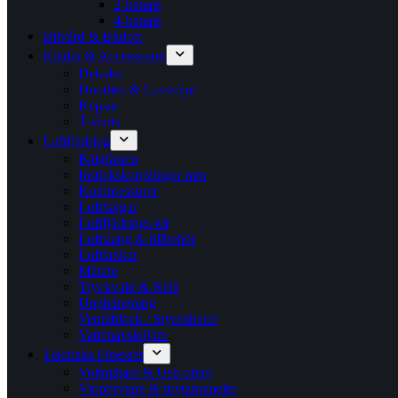
2-kanals
4-kanals
Bilvård & Bildoft
Kläder & Accessoarer
Dekaler
Hoodies & Luvtröjor
Kepsar
T-shirts
Luftfjädring
Bälgfästen
Instickskopplingar mm
Kompressorer
Luftbälgar
Luftfjädrings kit
Luftslang & tillbehör
Lufttankar
Mätare
Tryckvakt & Relä
Upphängning
Ventilblock / Styrenheter
Vattenavskiljare
Tekniska Finesser
Voltmätare & Usb-uttag
Vippbrytare & brytarpaneler