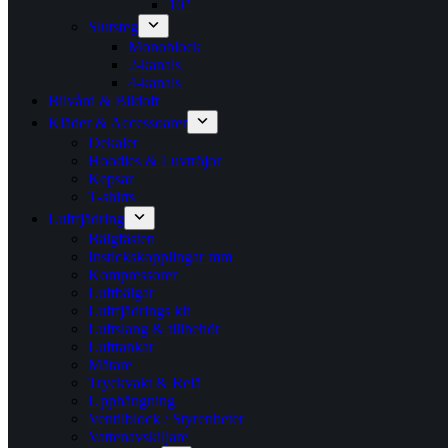
10″
Slutsteg
Monoblock
2-kanals
4-kanals
Bilvård & Bildoft
Kläder & Accessoarer
Dekaler
Hoodies & Luvtröjor
Kepsar
T-shirts
Luftfjädring
Bälgfästen
Instickskopplingar mm
Kompressorer
Luftbälgar
Luftfjädrings kit
Luftslang & tillbehör
Lufttankar
Mätare
Tryckvakt & Relä
Upphängning
Ventilblock / Styrenheter
Vattenavskiljare