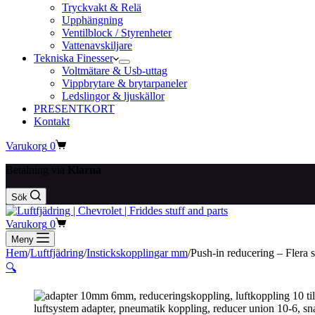
Tryckvakt & Relä
Upphängning
Ventilblock / Styrenheter
Vattenavskiljare
Tekniska Finesser
Voltmätare & Usb-uttag
Vippbrytare & brytarpaneler
Ledslingor & ljuskällor
PRESENTKORT
Kontakt
Varukorg
0
Betalning via
Klarna
Sök
Varukorg
0
Meny
Hem
/
Luftfjädring
/
Instickskopplingar mm
/
Push-in reducering – Flera s
🔍