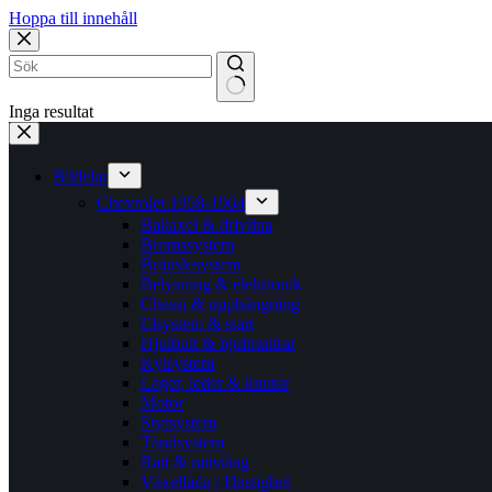
Hoppa till innehåll
Inga resultat
Bildelar
Chevrolet 1958-1964
Bakaxel & drivlina
Bromssystem
Bränslesystem
Belysning & elektronik
Chassi & upphängning
Elsystem & start
Hjulbult & hjulmuttrar
Kylsystem
Lager, leder & knutar
Motor
Styrsystem
Tändsystem
Ratt & rattstång
Växellåda / Hastighet