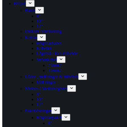
Billjud
Basar
8″
10″
12″
Diskant / Omkoning​
Kablar
Högtalarkabel
Kabelkit
Lågnivå / Rca tillbehör
Strömkabel
25mm2
35mm2
Lådor , mdf ringar & tillbehör
Mdf ringar
Midbas / Mellanregister
8″
10″
12″
Paketlösningar
Högtalarpaket
8″