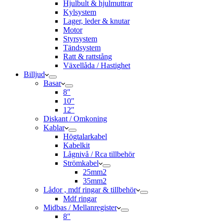
Hjulbult & hjulmuttrar
Kylsystem
Lager, leder & knutar
Motor
Styrsystem
Tändsystem
Ratt & rattstång
Växellåda / Hastighet
Billjud
Basar
8″
10″
12″
Diskant / Omkoning​
Kablar
Högtalarkabel
Kabelkit
Lågnivå / Rca tillbehör
Strömkabel
25mm2
35mm2
Lådor , mdf ringar & tillbehör
Mdf ringar
Midbas / Mellanregister
8″