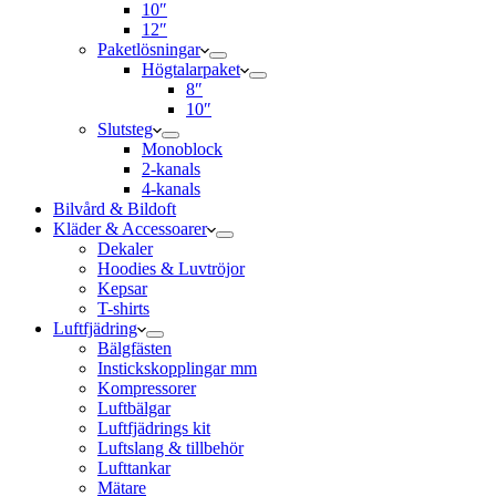
10″
12″
Paketlösningar
Högtalarpaket
8″
10″
Slutsteg
Monoblock
2-kanals
4-kanals
Bilvård & Bildoft
Kläder & Accessoarer
Dekaler
Hoodies & Luvtröjor
Kepsar
T-shirts
Luftfjädring
Bälgfästen
Instickskopplingar mm
Kompressorer
Luftbälgar
Luftfjädrings kit
Luftslang & tillbehör
Lufttankar
Mätare