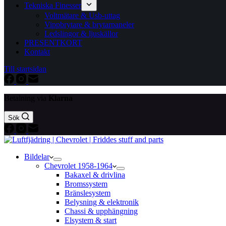
Tekniska Finesser
Voltmätare & Usb-uttag
Vippbrytare & brytarpaneler
Ledslingor & ljuskällor
PRESENTKORT
Kontakt
Till startsidan
Betalning via
Klarna
Sök
Bildelar
Chevrolet 1958-1964
Bakaxel & drivlina
Bromssystem
Bränslesystem
Belysning & elektronik
Chassi & upphängning
Elsystem & start