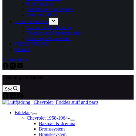
Upphängning
Ventilblock / Styrenheter
Vattenavskiljare
Tekniska Finesser
Voltmätare & Usb-uttag
Vippbrytare & brytarpaneler
Ledslingor & ljuskällor
PRESENTKORT
Kontakt
Till startsidan
Betalning via
Klarna
Sök
Bildelar
Chevrolet 1958-1964
Bakaxel & drivlina
Bromssystem
Bränslesystem