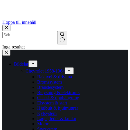
Hoppa till innehåll
Inga resultat
Bildelar
Chevrolet 1958-1964
Bakaxel & drivlina
Bromssystem
Bränslesystem
Belysning & elektronik
Chassi & upphängning
Elsystem & start
Hjulbult & hjulmuttrar
Kylsystem
Lager, leder & knutar
Motor
Styrsystem