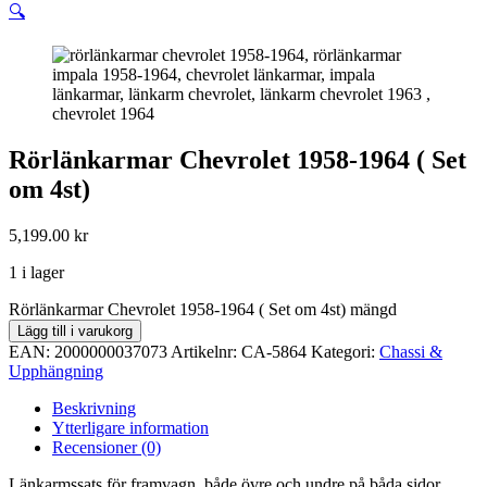
🔍
Rörlänkarmar Chevrolet 1958-1964 ( Set
om 4st)
5,199.00
kr
1 i lager
Rörlänkarmar Chevrolet 1958-1964 ( Set om 4st) mängd
Lägg till i varukorg
EAN:
2000000037073
Artikelnr:
CA-5864
Kategori:
Chassi &
Upphängning
Beskrivning
Ytterligare information
Recensioner (0)
Länkarmssats för framvagn, både övre och undre på båda sidor.