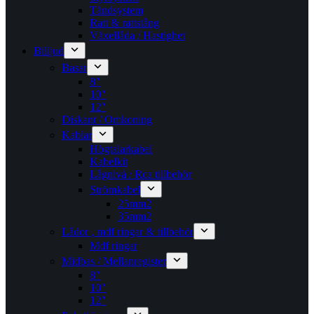
Tändsystem
Ratt & rattstång
Växellåda / Hastighet
Billjud
Basar
8″
10″
12″
Diskant / Omkoning​
Kablar
Högtalarkabel
Kabelkit
Lågnivå / Rca tillbehör
Strömkabel
25mm2
35mm2
Lådor , mdf ringar & tillbehör
Mdf ringar
Midbas / Mellanregister
8″
10″
12″