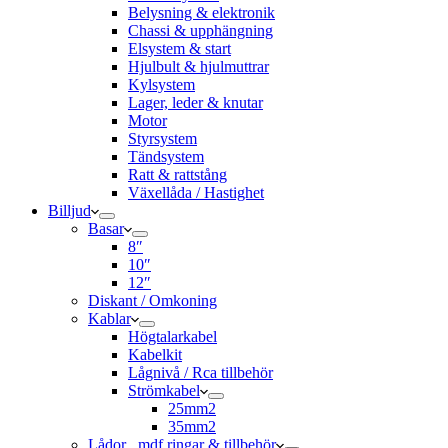
Belysning & elektronik
Chassi & upphängning
Elsystem & start
Hjulbult & hjulmuttrar
Kylsystem
Lager, leder & knutar
Motor
Styrsystem
Tändsystem
Ratt & rattstång
Växellåda / Hastighet
Billjud
Basar
8″
10″
12″
Diskant / Omkoning​
Kablar
Högtalarkabel
Kabelkit
Lågnivå / Rca tillbehör
Strömkabel
25mm2
35mm2
Lådor , mdf ringar & tillbehör