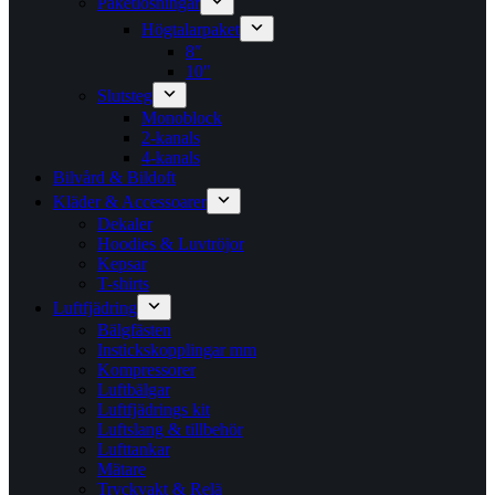
Paketlösningar
Högtalarpaket
8″
10″
Slutsteg
Monoblock
2-kanals
4-kanals
Bilvård & Bildoft
Kläder & Accessoarer
Dekaler
Hoodies & Luvtröjor
Kepsar
T-shirts
Luftfjädring
Bälgfästen
Instickskopplingar mm
Kompressorer
Luftbälgar
Luftfjädrings kit
Luftslang & tillbehör
Lufttankar
Mätare
Tryckvakt & Relä