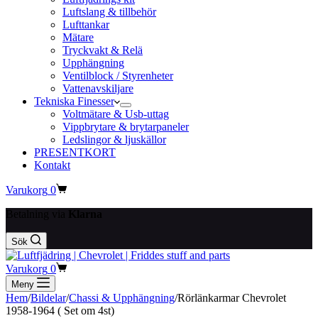
Luftslang & tillbehör
Lufttankar
Mätare
Tryckvakt & Relä
Upphängning
Ventilblock / Styrenheter
Vattenavskiljare
Tekniska Finesser
Voltmätare & Usb-uttag
Vippbrytare & brytarpaneler
Ledslingor & ljuskällor
PRESENTKORT
Kontakt
Varukorg
0
Betalning via
Klarna
Sök
Varukorg
0
Meny
Hem
/
Bildelar
/
Chassi & Upphängning
/
Rörlänkarmar Chevrolet
1958-1964 ( Set om 4st)