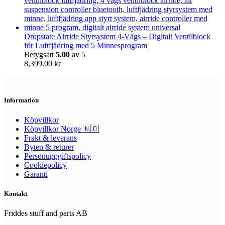
Dropstate Airride Styrsystem 4-Vägs – Digitalt Ventilblock
för Luftfjädring med 5 Minnesprogram
Betygsatt
5.00
av 5
8,399.00
kr
Information
Köpvillkor
Köpvillkor Norge 🇳🇴
Frakt & leverans
Byten & returer
Personuppgiftspolicy
Cookiepolicy
Garanti
Kontakt
Friddes stuff and parts AB