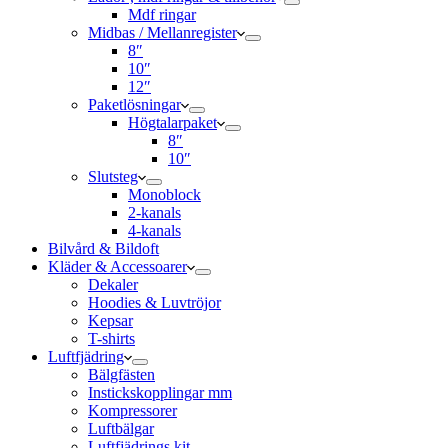
Mdf ringar
Midbas / Mellanregister
8″
10″
12″
Paketlösningar
Högtalarpaket
8″
10″
Slutsteg
Monoblock
2-kanals
4-kanals
Bilvård & Bildoft
Kläder & Accessoarer
Dekaler
Hoodies & Luvtröjor
Kepsar
T-shirts
Luftfjädring
Bälgfästen
Instickskopplingar mm
Kompressorer
Luftbälgar
Luftfjädrings kit