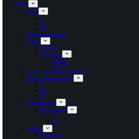
Billjud
Basar
8″
10″
12″
Diskant / Omkoning​
Kablar
Kabelkit
Strömkabel
25mm2
35mm2
Lådor , mdf ringar & tillbehör
Midbas / Mellanregister
8″
10″
12″
Paketlösningar
Högtalarpaket
8″
10″
Slutsteg
Monoblock