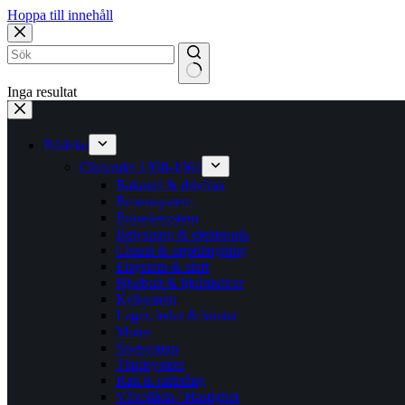
Hoppa till innehåll
Inga resultat
Bildelar
Chevrolet 1958-1964
Bakaxel & drivlina
Bromssystem
Bränslesystem
Belysning & elektronik
Chassi & upphängning
Elsystem & start
Hjulbult & hjulmuttrar
Kylsystem
Lager, leder & knutar
Motor
Styrsystem
Tändsystem
Ratt & rattstång
Växellåda / Hastighet