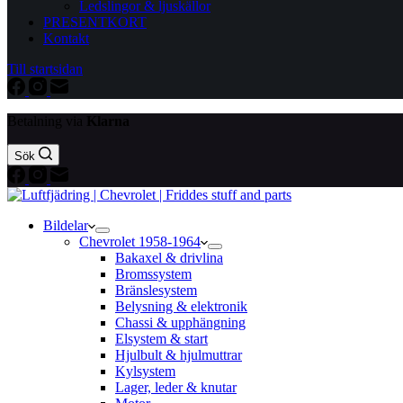
Ledslingor & ljuskällor
PRESENTKORT
Kontakt
Till startsidan
Betalning via
Klarna
Sök
Bildelar
Chevrolet 1958-1964
Bakaxel & drivlina
Bromssystem
Bränslesystem
Belysning & elektronik
Chassi & upphängning
Elsystem & start
Hjulbult & hjulmuttrar
Kylsystem
Lager, leder & knutar