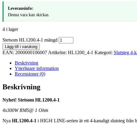
Leveransinfo:
Denna vara kan skickas.
4 i lager
Stetsom HL1200.4-1 mängd
Lägg till i varukorg
EAN:
2000000106007
Artikelnr:
HL1200_4-1
Kategori:
Slutsteg 4-k
Beskrivning
Ytterligare information
Recensioner (0)
Beskrivning
Nyhet! Stetsom HL1200.4-1
4x300W RMS@ 1 Ohm
Nya
HL1200.4-1
i HIGH LINE-serien är ett 4-kanaligt slutsteg från b