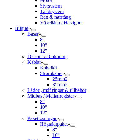
Motor
Styrsystem
Tändsystem
Ratt & rattstång
Växellåda / Hastighet
Billjud
Basar
8″
10″
12″
Diskant / Omkoning​
Kablar
Kabelkit
Strömkabel
25mm2
35mm2
Lådor , mdf ringar & tillbehör
Midbas / Mellanregister
8″
10″
12″
Paketlösningar
Högtalarpaket
8″
10″