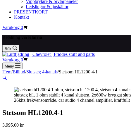
Vippbrytare & brytarpaneler
Ledslingor & ljuskällor
PRESENTKORT
Kontakt
Varukorg
0
Betalning via
Klarna
Sök
Varukorg
0
Meny
Hem
/
Billjud
/
Slutsteg 4-kanals
/
Stetsom HL1200.4-1
🔍
Stetsom HL1200.4-1
3,995.00
kr