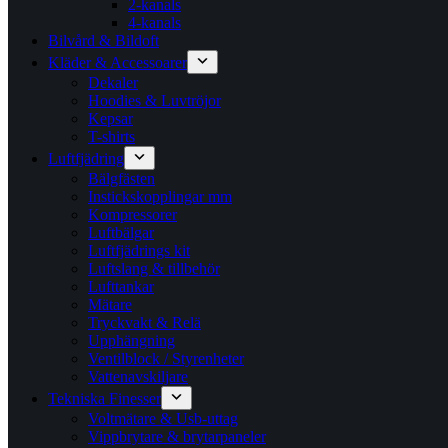
2-kanals
4-kanals
Bilvård & Bildoft
Kläder & Accessoarer
Dekaler
Hoodies & Luvtröjor
Kepsar
T-shirts
Luftfjädring
Bälgfästen
Instickskopplingar mm
Kompressorer
Luftbälgar
Luftfjädrings kit
Luftslang & tillbehör
Lufttankar
Mätare
Tryckvakt & Relä
Upphängning
Ventilblock / Styrenheter
Vattenavskiljare
Tekniska Finesser
Voltmätare & Usb-uttag
Vippbrytare & brytarpaneler