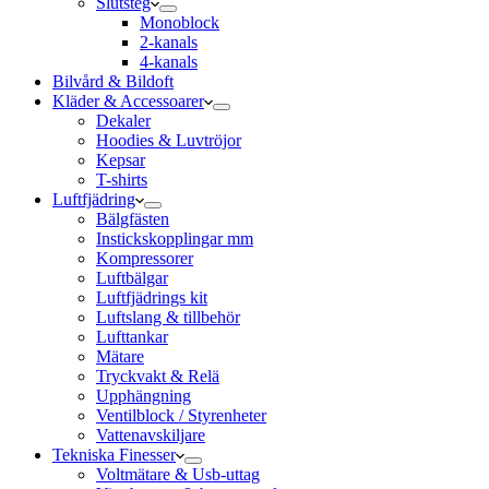
Slutsteg
Monoblock
2-kanals
4-kanals
Bilvård & Bildoft
Kläder & Accessoarer
Dekaler
Hoodies & Luvtröjor
Kepsar
T-shirts
Luftfjädring
Bälgfästen
Instickskopplingar mm
Kompressorer
Luftbälgar
Luftfjädrings kit
Luftslang & tillbehör
Lufttankar
Mätare
Tryckvakt & Relä
Upphängning
Ventilblock / Styrenheter
Vattenavskiljare
Tekniska Finesser
Voltmätare & Usb-uttag