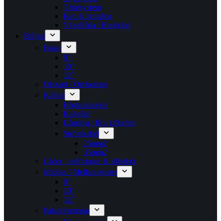
Tändsystem
Ratt & rattstång
Växellåda / Hastighet
Billjud
Basar
8″
10″
12″
Diskant / Omkoning​
Kablar
Högtalarkabel
Kabelkit
Lågnivå / Rca tillbehör
Strömkabel
25mm2
35mm2
Lådor , mdf ringar & tillbehör
Midbas / Mellanregister
8″
10″
12″
Paketlösningar