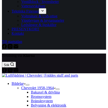
Ventilblock / Styrenheter
Vattenavskiljare
Tekniska Finesser
Voltmätare & Usb-uttag
Vippbrytare & brytarpaneler
Ledslingor & ljuskällor
PRESENTKORT
Kontakt
Till startsidan
Betalning via
Klarna
Sök
Bildelar
Chevrolet 1958-1964
Bakaxel & drivlina
Bromssystem
Bränslesystem
Belysning & elektronik