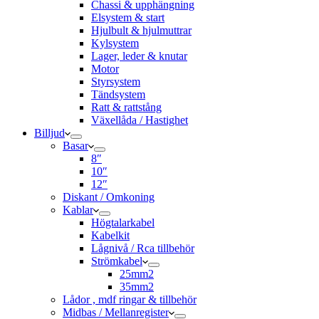
Chassi & upphängning
Elsystem & start
Hjulbult & hjulmuttrar
Kylsystem
Lager, leder & knutar
Motor
Styrsystem
Tändsystem
Ratt & rattstång
Växellåda / Hastighet
Billjud
Basar
8″
10″
12″
Diskant / Omkoning​
Kablar
Högtalarkabel
Kabelkit
Lågnivå / Rca tillbehör
Strömkabel
25mm2
35mm2
Lådor , mdf ringar & tillbehör
Midbas / Mellanregister