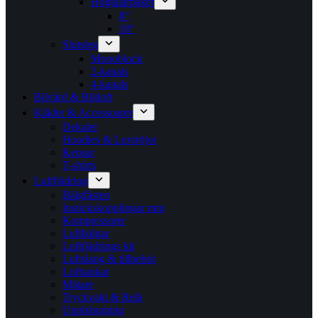
Högtalarpaket
8″
10″
Slutsteg
Monoblock
2-kanals
4-kanals
Bilvård & Bildoft
Kläder & Accessoarer
Dekaler
Hoodies & Luvtröjor
Kepsar
T-shirts
Luftfjädring
Bälgfästen
Instickskopplingar mm
Kompressorer
Luftbälgar
Luftfjädrings kit
Luftslang & tillbehör
Lufttankar
Mätare
Tryckvakt & Relä
Upphängning