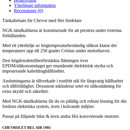
Beskrivning
Ytterligare information
Recensioner (0)
Tänkabelsats för Chevor med Hei fördelare
NGK-tändkablarna är konstruerade för att prestera under extrema
förhållanden.
Med ett ytterhölje av högtemperaturbeständig silikon klarar det
temperaturer upp till 250 grader Celsius under motorhuven.
Den högdensitetsfiberförstärkta flätningen över
EPDM/silikonomslaget ger enastående dielektrisk styrka och
imponerande kabeldraghållfasthet.
Anslutningarna är tillverkade i rostfritt stål för långvarig hållbarhet
och tillförlitlighet. Dessutom inkluderar setet en silikontätning för
extra skydd och säkerhet.
Med NGK-tändkablarna får du en pålitlig och robust lösning för din
fordons elektriska system, även i krävande miljöer.
Passar på följande bilar & även andra Hei konverterade motorer.
CHEVROLET BEL AIR 1981