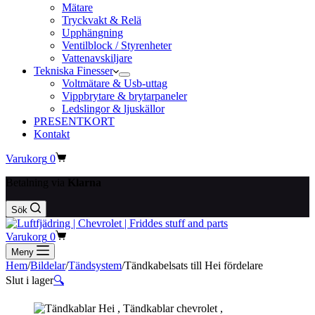
Mätare
Tryckvakt & Relä
Upphängning
Ventilblock / Styrenheter
Vattenavskiljare
Tekniska Finesser
Voltmätare & Usb-uttag
Vippbrytare & brytarpaneler
Ledslingor & ljuskällor
PRESENTKORT
Kontakt
Varukorg
0
Betalning via
Klarna
Sök
Varukorg
0
Meny
Hem
/
Bildelar
/
Tändsystem
/
Tändkabelsats till Hei fördelare
Slut i lager
🔍