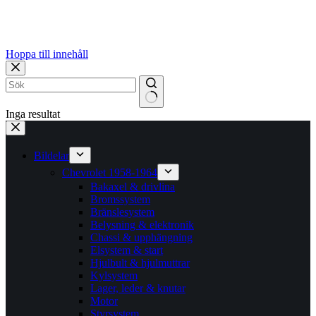
Hoppa till innehåll
Inga resultat
Bildelar
Chevrolet 1958-1964
Bakaxel & drivlina
Bromssystem
Bränslesystem
Belysning & elektronik
Chassi & upphängning
Elsystem & start
Hjulbult & hjulmuttrar
Kylsystem
Lager, leder & knutar
Motor
Styrsystem