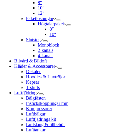
8″
10″
12″
Paketlösningar
Högtalarpaket
8″
10″
Slutsteg
Monoblock
2-kanals
4-kanals
Bilvård & Bildoft
Kläder & Accessoarer
Dekaler
Hoodies & Luvtröjor
Kepsar
T-shirts
Luftfjädring
Bälgfästen
Instickskopplingar mm
Kompressorer
Luftbälgar
Luftfjädrings kit
Luftslang & tillbehör
Lufttankar