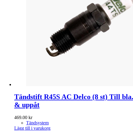
Tändstift R45S AC Delco (8 st) Till bla
& uppåt
469.00
kr
Tändsystem
Lägg till i varukorg