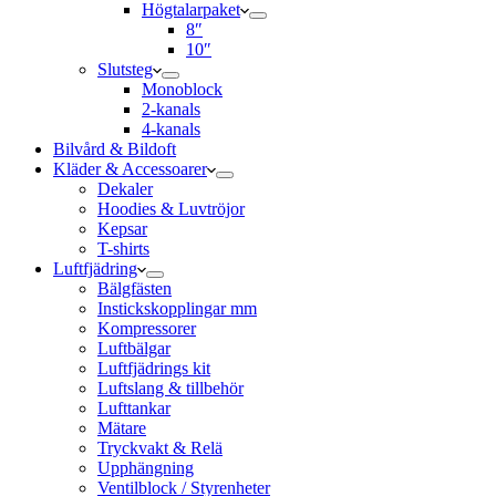
Högtalarpaket
8″
10″
Slutsteg
Monoblock
2-kanals
4-kanals
Bilvård & Bildoft
Kläder & Accessoarer
Dekaler
Hoodies & Luvtröjor
Kepsar
T-shirts
Luftfjädring
Bälgfästen
Instickskopplingar mm
Kompressorer
Luftbälgar
Luftfjädrings kit
Luftslang & tillbehör
Lufttankar
Mätare
Tryckvakt & Relä
Upphängning
Ventilblock / Styrenheter