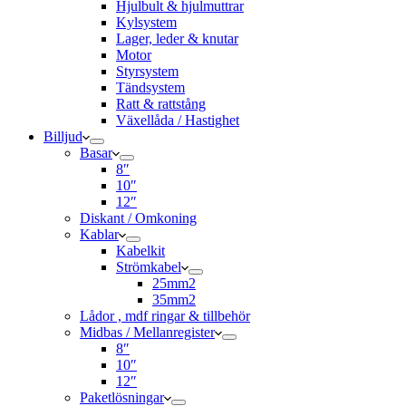
Hjulbult & hjulmuttrar
Kylsystem
Lager, leder & knutar
Motor
Styrsystem
Tändsystem
Ratt & rattstång
Växellåda / Hastighet
Billjud
Basar
8″
10″
12″
Diskant / Omkoning​
Kablar
Kabelkit
Strömkabel
25mm2
35mm2
Lådor , mdf ringar & tillbehör
Midbas / Mellanregister
8″
10″
12″
Paketlösningar