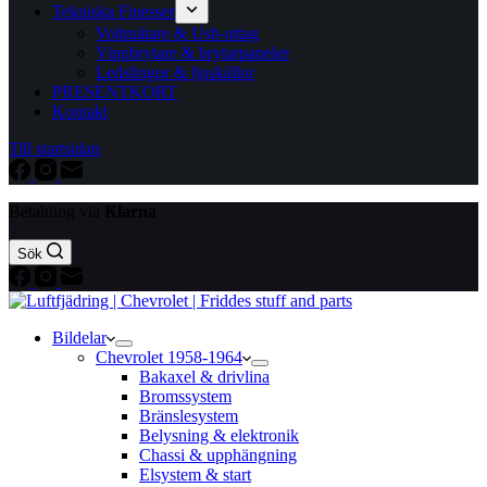
Tekniska Finesser
Voltmätare & Usb-uttag
Vippbrytare & brytarpaneler
Ledslingor & ljuskällor
PRESENTKORT
Kontakt
Till startsidan
Betalning via
Klarna
Sök
Bildelar
Chevrolet 1958-1964
Bakaxel & drivlina
Bromssystem
Bränslesystem
Belysning & elektronik
Chassi & upphängning
Elsystem & start