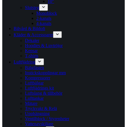
10″
Slutsteg
Monoblock
2-kanals
4-kanals
Bilvård & Bildoft
Kläder & Accessoarer
Dekaler
Hoodies & Luvtröjor
Kepsar
T-shirts
Luftfjädring
Bälgfästen
Instickskopplingar mm
Kompressorer
Luftbälgar
Luftfjädrings kit
Luftslang & tillbehör
Lufttankar
Mätare
Tryckvakt & Relä
Upphängning
Ventilblock / Styrenheter
Vattenavskiljare