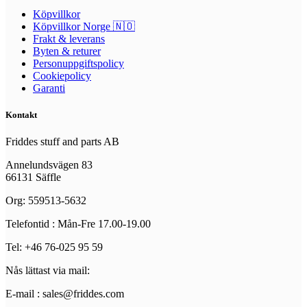
Köpvillkor
Köpvillkor Norge 🇳🇴
Frakt & leverans
Byten & returer
Personuppgiftspolicy
Cookiepolicy
Garanti
Kontakt
Friddes stuff and parts AB
Annelundsvägen 83
66131 Säffle
Org: 559513-5632
Telefontid : Mån-Fre 17.00-19.00
Tel: +46 76-025 95 59
Nås lättast via mail:
E-mail : sales@friddes.com