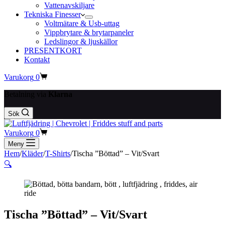
Vattenavskiljare
Tekniska Finesser
Voltmätare & Usb-uttag
Vippbrytare & brytarpaneler
Ledslingor & ljuskällor
PRESENTKORT
Kontakt
Varukorg
0
Betalning via
Klarna
Sök
Varukorg
0
Meny
Hem
/
Kläder
/
T-Shirts
/
Tischa ”Böttad” – Vit/Svart
🔍
Tischa ”Böttad” – Vit/Svart