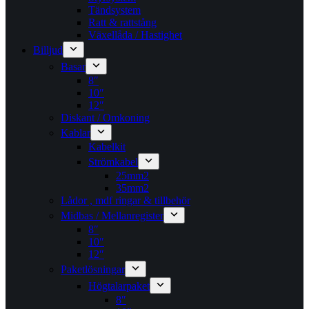
Tändsystem
Ratt & rattstång
Växellåda / Hastighet
Billjud
Basar
8″
10″
12″
Diskant / Omkoning​
Kablar
Kabelkit
Strömkabel
25mm2
35mm2
Lådor , mdf ringar & tillbehör
Midbas / Mellanregister
8″
10″
12″
Paketlösningar
Högtalarpaket
8″