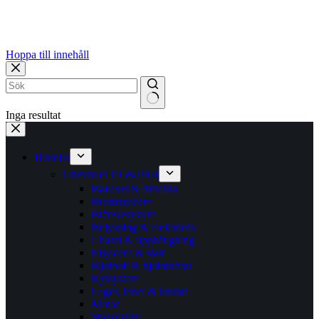
Hoppa till innehåll
Inga resultat
Bildelar
Chevrolet 1958-1964
Bakaxel & drivlina
Bromssystem
Bränslesystem
Belysning & elektronik
Chassi & upphängning
Elsystem & start
Hjulbult & hjulmuttrar
Kylsystem
Lager, leder & knutar
Motor
Styrsystem